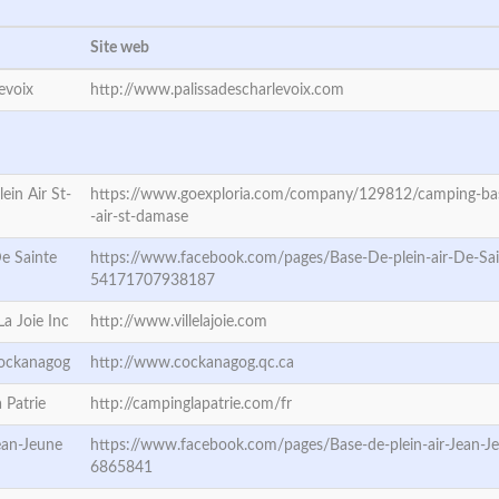
Site web
evoix
http://www.palissadescharlevoix.com
ein Air St-
https://www.goexploria.com/company/129812/camping-bas
-air-st-damase
De Sainte
https://www.facebook.com/pages/Base-De-plein-air-De-Sai
54171707938187
 La Joie Inc
http://www.villelajoie.com
Cockanagog
http://www.cockanagog.qc.ca
 Patrie
http://campinglapatrie.com/fr
Jean-Jeune
https://www.facebook.com/pages/Base-de-plein-air-Jean-
6865841