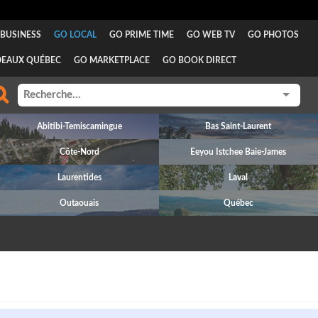
BUSINESS
GO LOCAL
GO PRIME TIME
GO WEB TV
GO PHOTOS
DEAUX QUÉBEC
GO MARKETPLACE
GO BOOK DIRECT
Abitibi-Temiscamingue
Bas Saint-Laurent
Côte-Nord
Eeyou Istchee Baie-James
Laurentides
Laval
Outaouais
Québec