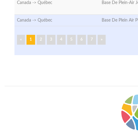
Canada ->
Québec
Base De Plein-Air 
Canada ->
Québec
Base De Plein Air 
«
1
2
3
4
5
6
7
»