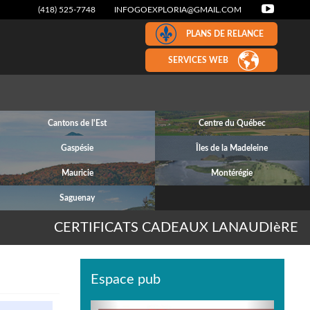
(418) 525-7748
INFOGOEXPLORIA@GMAIL.COM
PLANS DE RELANCE
SERVICES WEB
Cantons de l'Est
Centre du Québec
Gaspésie
Îles de la Madeleine
Mauricie
Montérégie
Saguenay
CERTIFICATS CADEAUX LANAUDIèRE
Espace pub
Previous
Next