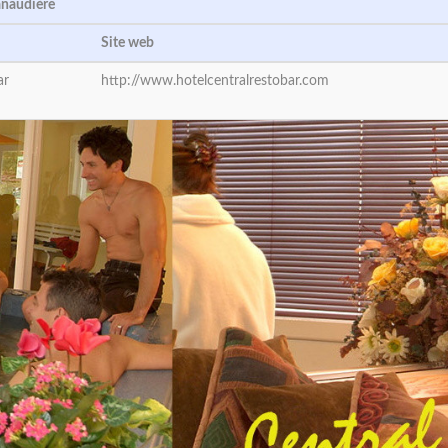
anaudière
Site web
ar
http://www.hotelcentralrestobar.com