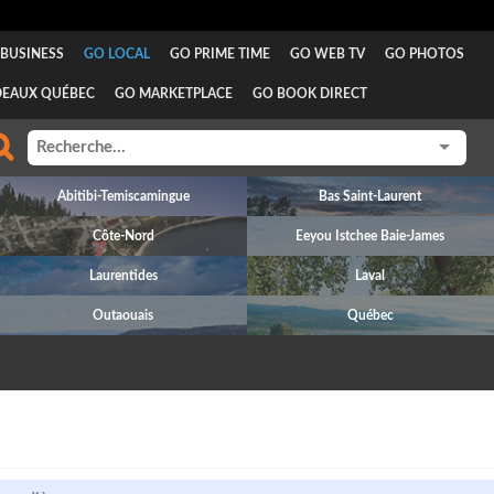
BUSINESS
GO LOCAL
GO PRIME TIME
GO WEB TV
GO PHOTOS
DEAUX QUÉBEC
GO MARKETPLACE
GO BOOK DIRECT
Abitibi-Temiscamingue
Bas Saint-Laurent
Côte-Nord
Eeyou Istchee Baie-James
Laurentides
Laval
Outaouais
Québec