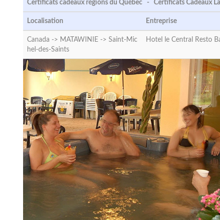
Certificats cadeaux régions du Québec - Certificats Cadeaux L
Localisation
Entreprise
Canada -> MATAWINIE ->
Saint-Mic
Hotel le Central Resto B
hel-des-Saints