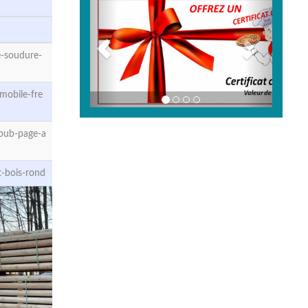
e-soudure-
mobile-fre
pub-page-a
-bois-rond