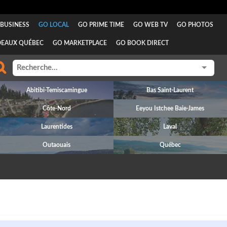
BUSINESS
GO LOCAL
GO PRIME TIME
GO WEB TV
GO PHOTOS
DEAUX QUÉBEC
GO MARKETPLACE
GO BOOK DIRECT
Abitibi-Temiscamingue
Bas Saint-Laurent
Côte-Nord
Eeyou Istchee Baie-James
Laurentides
Laval
Outaouais
Québec