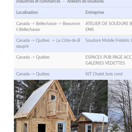
industries et commerces - Ateliers de soudures
Localisation
Entreprise
Canada -> Bellechasse ->
Beaumon
ATELIER DE SOUDURE 
t-Bellechasse
ENR.
Canada -> Québec ->
La Côte-de-B
Soudure Mobile Frédéric
eaupré
Canada ->
Québec
ESPACES PUB PAGE ACC
GALERIES VEDETTES
Canada ->
Québec
KIT Chalet bois rond