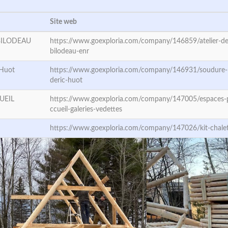
Site web
BILODEAU
https://www.goexploria.com/company/146859/atelier-d
bilodeau-enr
 Huot
https://www.goexploria.com/company/146931/soudure-
deric-huot
UEIL
https://www.goexploria.com/company/147005/espaces-
ccueil-galeries-vedettes
https://www.goexploria.com/company/147026/kit-chalet