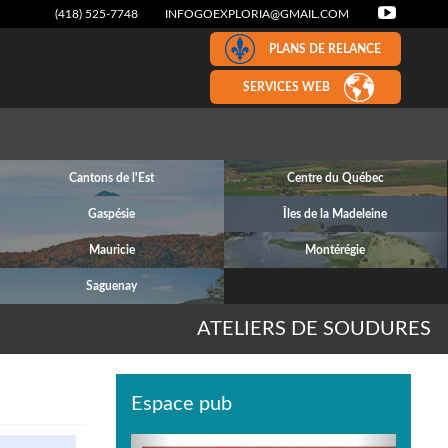
(418) 525-7748
INFOGOEXPLORIA@GMAIL.COM
PLANS DE RELANCE
SERVICES WEB
Cantons de l'Est
Centre du Québec
Gaspésie
Îles de la Madeleine
Mauricie
Montérégie
Saguenay
ATELIERS DE SOUDURES
Espace pub
Previous
Next