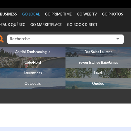
BUSINESS
GO LOCAL
GO PRIME TIME
GO WEB TV
GO PHOTOS
DEAUX QUÉBEC
GO MARKETPLACE
GO BOOK DIRECT
Abitibi-Temiscamingue
Bas Saint-Laurent
Côte-Nord
Eeyou Istchee Baie-James
Laurentides
Laval
Outaouais
Québec