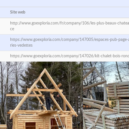
Site web
http://www.goexploria.com/fr/company/106/les-plus-beaux-chatea
ce
https://www.goexploria.com/company/147005/espaces-pub-page-a
ries-vedettes
https://www.goexploria.com/company/147026/kit-chalet-bois-ron