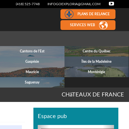
(418) 525-7748
INFOGOEXPLORIA@GMAIL.COM
PLANS DE RELANCE
SERVICES WEB
Cantons de l'Est
Centre du Québec
Gaspésie
Îles de la Madeleine
Mauricie
Montérégie
Saguenay
CHâTEAUX DE FRANCE
Espace pub
Previous
Next