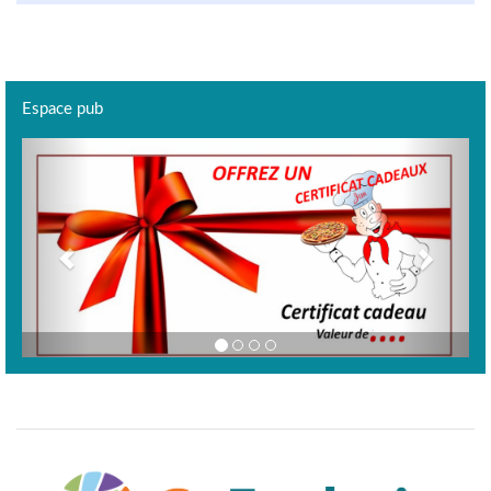
Espace pub
Previous
Next