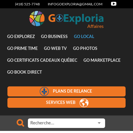
(418) 525-7748
INFOGOEXPLORIA@GMAIL.COM
Affaires
GO EXPLOREZ
GO BUSINESS
GO LOCAL
GO PRIME TIME
GO WEB TV
GO PHOTOS
GO CERTIFICATS CADEAUX QUÉBEC
GO MARKETPLACE
GO BOOK DIRECT
PLANS DE RELANCE
SERVICES WEB