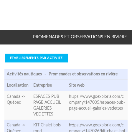
PROMENADES ET OBSERVATIONS EN RIVIèRE
ÉTABLISSEMENTS PAR ACTIVITÉ
Activités nautiques - Promenades et observations en rivière
Localisation
Entreprise
Site web
Canada ->
ESPACES PUB
https://www.goexploria.com/c
Québec
PAGE ACCUEIL
ompany/147005/espaces-pub-
GALERIES
page-accueil-galeries-vedettes
VEDETTES
Canada ->
KIT Chalet bois
https://www.goexploria.com/c
Québec
rond
ompany/147026/kit-chalet-boi