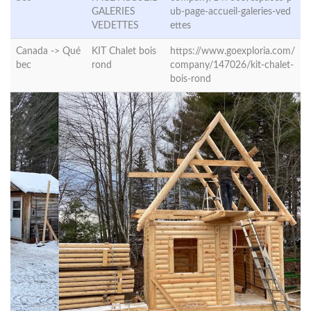
GALERIES
ub-page-accueil-galeries-ved
VEDETTES
ettes
Canada ->
Qué
KIT Chalet bois
https://www.goexploria.com/
bec
rond
company/147026/kit-chalet-
bois-rond