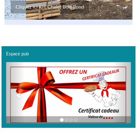
Cliquez ici KIT Chalet Bois Rond
Espace pub
Previous
Next