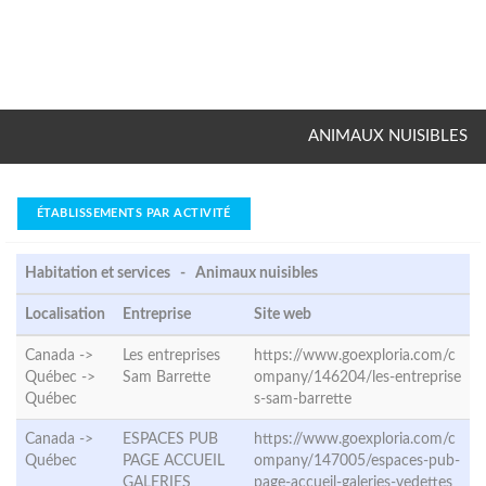
ANIMAUX NUISIBLES
ÉTABLISSEMENTS PAR ACTIVITÉ
Habitation et services - Animaux nuisibles
Localisation
Entreprise
Site web
Canada ->
Les entreprises
https://www.goexploria.com/c
Québec ->
Sam Barrette
ompany/146204/les-entreprise
Québec
s-sam-barrette
Canada ->
ESPACES PUB
https://www.goexploria.com/c
Québec
PAGE ACCUEIL
ompany/147005/espaces-pub-
GALERIES
page-accueil-galeries-vedettes