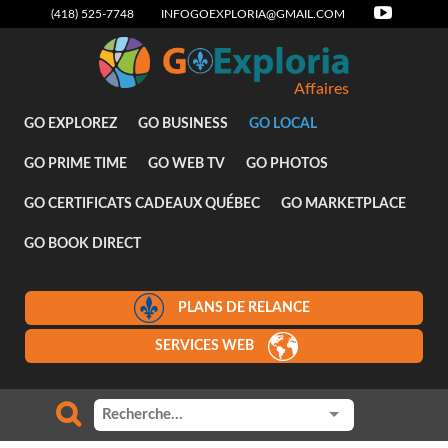
(418) 525-7748
INFOGOEXPLORIA@GMAIL.COM
Affaires
GO EXPLOREZ
GO BUSINESS
GO LOCAL
GO PRIME TIME
GO WEB TV
GO PHOTOS
GO CERTIFICATS CADEAUX QUÉBEC
GO MARKETPLACE
GO BOOK DIRECT
PLANS DE RELANCE
SERVICES WEB