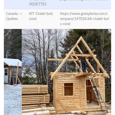
VEDETTES
Canada ->
KIT Chalet bois
https://www.goexploria.com/c
Québec
rond
ompany/147026/kit-chalet-boi
s-rond