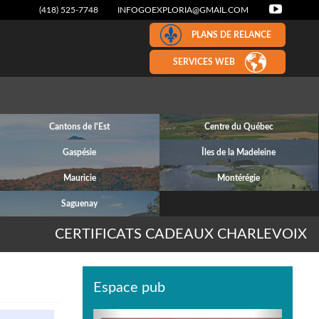
(418) 525-7748
INFOGOEXPLORIA@GMAIL.COM
PLANS DE RELANCE
SERVICES WEB
Cantons de l'Est
Centre du Québec
Gaspésie
Îles de la Madeleine
Mauricie
Montérégie
Saguenay
CERTIFICATS CADEAUX CHARLEVOIX
Espace pub
Previous
Next