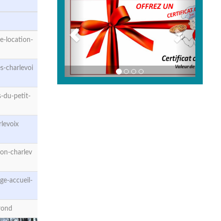
e-location-
s-charlevoi
-du-petit-
levoix
on-charlev
e-accueil-
rond