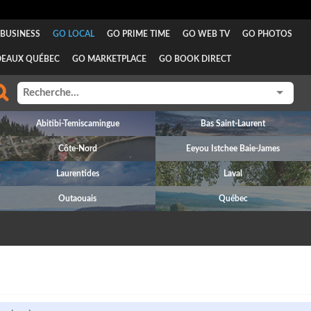
BUSINESS
GO LOCAL
GO PRIME TIME
GO WEB TV
GO PHOTOS
DEAUX QUÉBEC
GO MARKETPLACE
GO BOOK DIRECT
Abitibi-Temiscamingue
Bas Saint-Laurent
Côte-Nord
Eeyou Istchee Baie-James
Laurentides
Laval
Outaouais
Québec