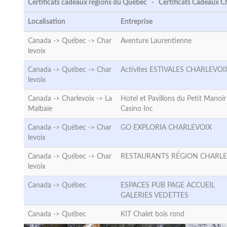
Certificats cadeaux régions du Québec - Certificats Cadeaux C
Localisation
Entreprise
Canada -> Québec ->
Char
Aventure Laurentienne
levoix
Canada -> Québec ->
Char
Activites ESTIVALES CHARLEVOI
levoix
Canada -> Charlevoix ->
La
Hotel et Pavillons du Petit Manoir
Malbaie
Casino Inc
Canada -> Québec ->
Char
GO EXPLORIA CHARLEVOIX
levoix
Canada -> Québec ->
Char
RESTAURANTS RÉGION CHARLE
levoix
Canada ->
Québec
ESPACES PUB PAGE ACCUEIL
GALERIES VEDETTES
Canada ->
Québec
KIT Chalet bois rond