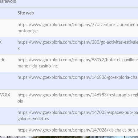
harlevoix
Site web
https://www.goexploria.com/company/77/aventure-laurentienn
motoneige
X
https://www.goexploria.com/company/380/go-activites-estivale
x
 du
https://www.goexploria.com/company/98092/hotel-et-pavillons
manoir-du-casino-inc
https://www.goexploria.com/company/146806/go-exploria-char
VOIX
https://www.goexploria.com/company/146983/restaurants-regi
oix
https://www.goexploria.com/company/147005/espaces-pub-pag
galeries-vedettes
https://www.goexploria.com/company/147026/kit-chalet-bois-