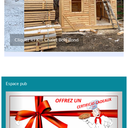
Cliquez ici KIT Chalet Bois Rond
Espace pub
Previous
Next