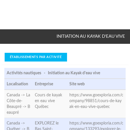
INITIATION AU KAYAK D'EAU VIVE
ÉTABLISSEMENTS PAR ACTIVITÉ
Activités nautiques - Initiation au Kayak d'eau vive
Localisation
Entreprise
Site web
Canada -> La
Cours de kayak
https://www.goexploria.com/c
Côte-de-
en eau vive
ompany/98851/cours-de-kay
Beaupré ->
B
Québec
ak-en-eau-vive-quebec
eaupré
Canada ->
EXPLOREZ le
https://www.goexploria.com/c
Québec ->
B
Bas Saint-
ompany/133293/explorez-le-