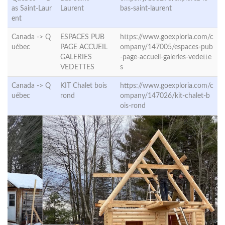
as Saint-Laur
Laurent
bas-saint-laurent
ent
Canada ->
Q
ESPACES PUB
https://www.goexploria.com/c
uébec
PAGE ACCUEIL
ompany/147005/espaces-pub
GALERIES
-page-accueil-galeries-vedette
VEDETTES
s
Canada ->
Q
KIT Chalet bois
https://www.goexploria.com/c
uébec
rond
ompany/147026/kit-chalet-b
ois-rond