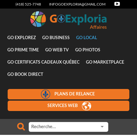
(418) 525-7748
INFOGOEXPLORIA@GMAIL.COM
Affaires
GO EXPLOREZ
GO BUSINESS
GO LOCAL
GO PRIME TIME
GO WEB TV
GO PHOTOS
GO CERTIFICATS CADEAUX QUÉBEC
GO MARKETPLACE
GO BOOK DIRECT
PLANS DE RELANCE
SERVICES WEB