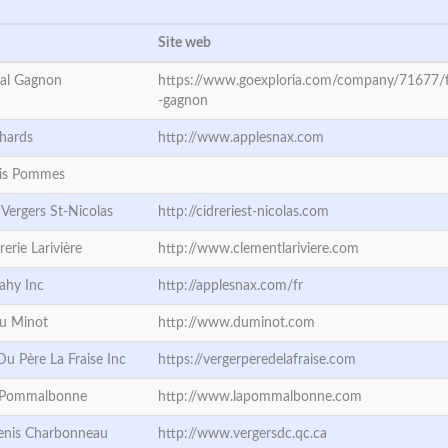
Site web
al Gagnon
https://www.goexploria.com/company/71677/f
-gagnon
hards
http://www.applesnax.com
ois Pommes
 Vergers St-Nicolas
http://cidreriest-nicolas.com
rerie Larivière
http://www.clementlariviere.com
ahy Inc
http://applesnax.com/fr
Du Minot
http://www.duminot.com
Du Père La Fraise Inc
https://vergerperedelafraise.com
a Pommalbonne
http://www.lapommalbonne.com
enis Charbonneau
http://www.vergersdc.qc.ca