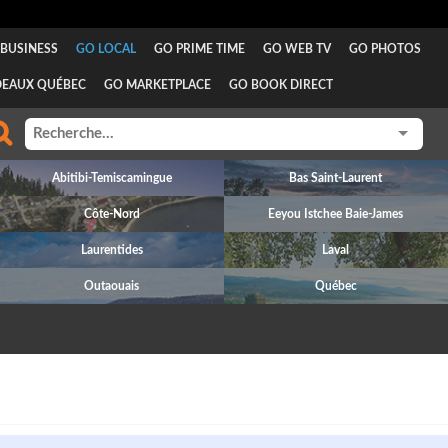
BUSINESS
GO LOCAL
GO PRIME TIME
GO WEB TV
GO PHOTOS
DEAUX QUÉBEC
GO MARKETPLACE
GO BOOK DIRECT
Abitibi-Temiscamingue
Bas Saint-Laurent
Côte-Nord
Eeyou Istchee Baie-James
Laurentides
Laval
Outaouais
Québec