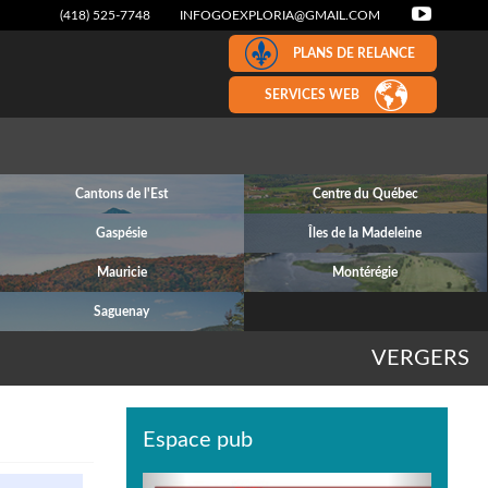
(418) 525-7748
INFOGOEXPLORIA@GMAIL.COM
PLANS DE RELANCE
SERVICES WEB
Cantons de l'Est
Centre du Québec
Gaspésie
Îles de la Madeleine
Mauricie
Montérégie
Saguenay
VERGERS
Espace pub
Previous
Next