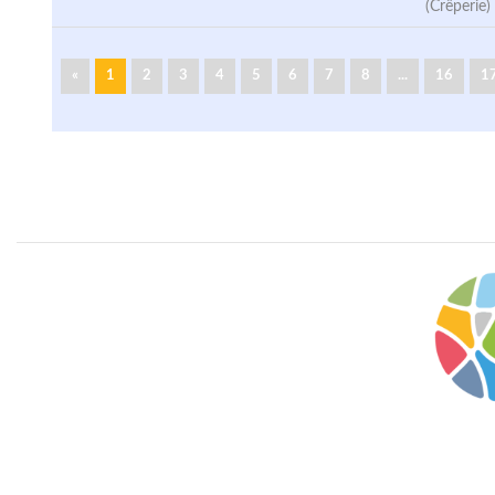
(Crêperie)
«
1
2
3
4
5
6
7
8
...
16
1