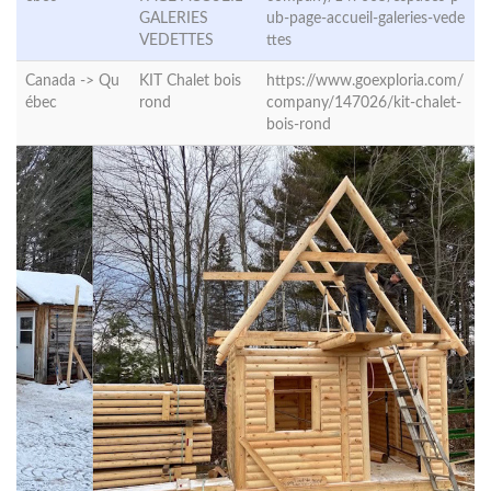
GALERIES
ub-page-accueil-galeries-vede
VEDETTES
ttes
Canada ->
Qu
KIT Chalet bois
https://www.goexploria.com/
ébec
rond
company/147026/kit-chalet-
bois-rond