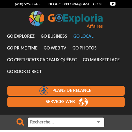
(418) 525-7748
INFOGOEXPLORIA@GMAIL.COM
Affaires
GO EXPLOREZ
GO BUSINESS
GO LOCAL
GO PRIME TIME
GO WEB TV
GO PHOTOS
GO CERTIFICATS CADEAUX QUÉBEC
GO MARKETPLACE
GO BOOK DIRECT
PLANS DE RELANCE
SERVICES WEB