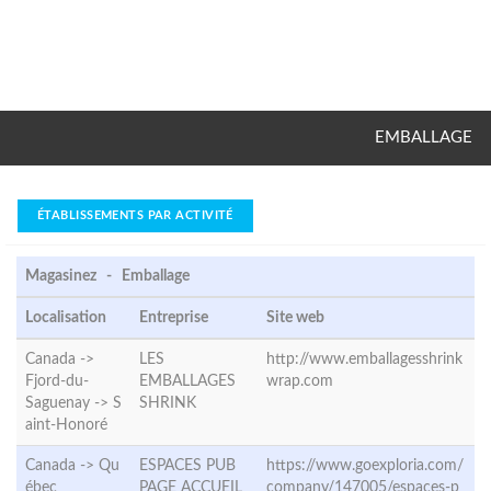
EMBALLAGE
ÉTABLISSEMENTS PAR ACTIVITÉ
Magasinez - Emballage
Localisation
Entreprise
Site web
Canada ->
LES
http://www.emballagesshrink
Fjord-du-
EMBALLAGES
wrap.com
Saguenay ->
S
SHRINK
aint-Honoré
Canada ->
Qu
ESPACES PUB
https://www.goexploria.com/
ébec
PAGE ACCUEIL
company/147005/espaces-p