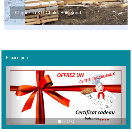
Cliquez ici KIT Chalet Bois Rond
Espace pub
Previous
Next