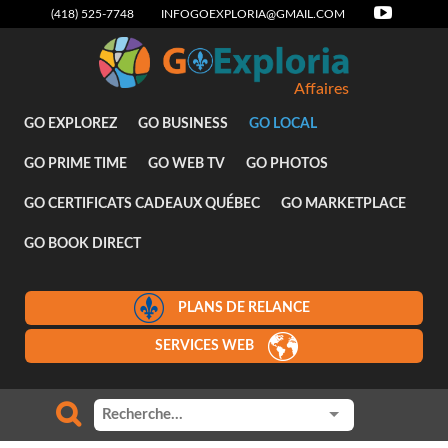
(418) 525-7748
INFOGOEXPLORIA@GMAIL.COM
Affaires
GO EXPLOREZ
GO BUSINESS
GO LOCAL
GO PRIME TIME
GO WEB TV
GO PHOTOS
GO CERTIFICATS CADEAUX QUÉBEC
GO MARKETPLACE
GO BOOK DIRECT
PLANS DE RELANCE
SERVICES WEB