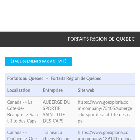
FORFAITS RéGION DE QUéBEC
ÉTABLISSEMENTS PAR ACTIVITÉ
Forfaits au Québec - Forfaits Région de Québec
Localisation
Entreprise
Site web
Canada -> La
AUBERGE DU
https://www.goexploria.co
Côte-de-
SPORTIF
m/company/75405/auberge
Beaupré ->
Sain
SAINT-TITE-
-du-sportif-saint-tite-des-ca
t-Tite-des-Caps
DES-CAPS
ps
Canada ->
Traîneau à
https://www.goexploria.co
Québec ->
Qué
chiens Région
m/company/139141/trainea