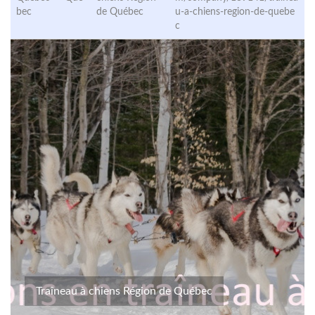
bec
de Québec
u-a-chiens-region-de-quebe
c
Traîneau à chiens Région de Québec