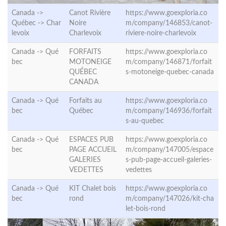
Canada ->
Canot Rivière
https://www.goexploria.co
Québec ->
Char
Noire
m/company/146853/canot-
levoix
Charlevoix
riviere-noire-charlevoix
Canada ->
Qué
FORFAITS
https://www.goexploria.co
bec
MOTONEIGE
m/company/146871/forfait
QUÉBEC
s-motoneige-quebec-canada
CANADA
Canada ->
Qué
Forfaits au
https://www.goexploria.co
bec
Québec
m/company/146936/forfait
s-au-quebec
Canada ->
Qué
ESPACES PUB
https://www.goexploria.co
bec
PAGE ACCUEIL
m/company/147005/espace
GALERIES
s-pub-page-accueil-galeries-
VEDETTES
vedettes
Canada ->
Qué
KIT Chalet bois
https://www.goexploria.co
bec
rond
m/company/147026/kit-cha
let-bois-rond