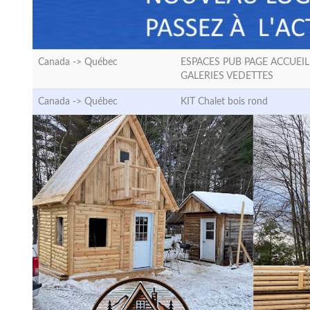
Canada ->
Québec
ESPACES PUB PAGE ACCUEIL
GALERIES VEDETTES
Canada ->
Québec
KIT Chalet bois rond