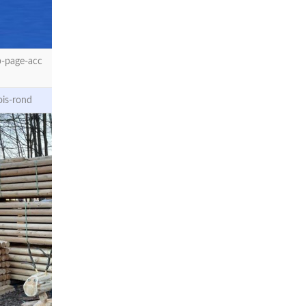
-page-acc
ois-rond