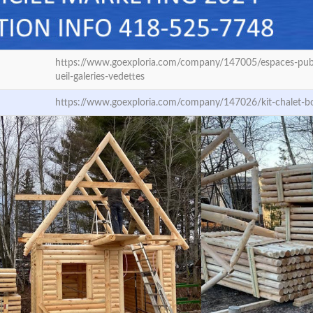
https://www.goexploria.com/company/147005/espaces-pub
ueil-galeries-vedettes
https://www.goexploria.com/company/147026/kit-chalet-b