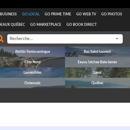
BUSINESS
GO LOCAL
GO PRIME TIME
GO WEB TV
GO PHOTOS
DEAUX QUÉBEC
GO MARKETPLACE
GO BOOK DIRECT
Abitibi-Temiscamingue
Bas Saint-Laurent
Côte-Nord
Eeyou Istchee Baie-James
Laurentides
Laval
Outaouais
Québec