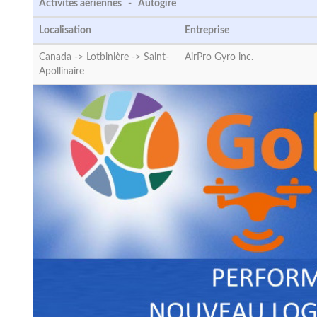
Activités aériennes - Autogire
Localisation
Entreprise
Canada -> Lotbinière ->
Saint-
AirPro Gyro inc.
Apollinaire