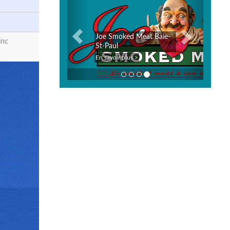
Joe Smoked Meat Baie-
inc
St-Paul
En savoir plus >