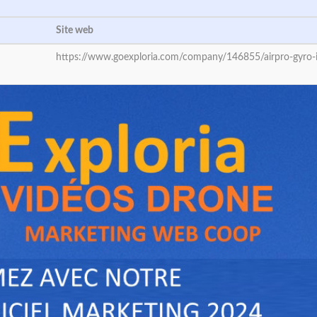
Site web
https://www.goexploria.com/company/146855/airpro-gyro-