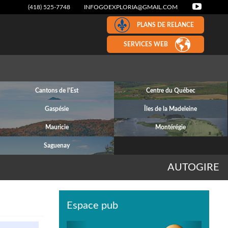
(418) 525-7748
INFOGOEXPLORIA@GMAIL.COM
PLANS DE RELANCE
SERVICES WEB
Cantons de l'Est
Centre du Québec
Gaspésie
Îles de la Madeleine
Mauricie
Montérégie
Saguenay
AUTOGIRE
Espace pub
Previous
Next