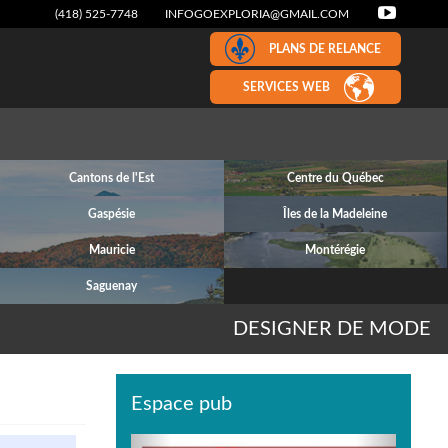
(418) 525-7748
INFOGOEXPLORIA@GMAIL.COM
PLANS DE RELANCE
SERVICES WEB
Cantons de l'Est
Centre du Québec
Gaspésie
Îles de la Madeleine
Mauricie
Montérégie
Saguenay
DESIGNER DE MODE
Espace pub
Previous
Next