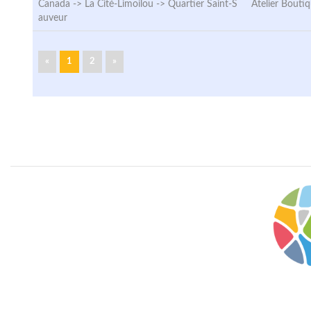
Canada -> La Cité-Limoilou ->
Quartier Saint-S
Atelier Bouti
auveur
«
1
2
»