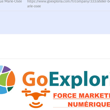
que Marie-Osée
https://www.goexploria.com/fr/company/333/atelier-
arie-osee