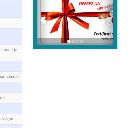
de-mode-qu
an-chenail
res
-saigon