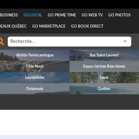
BUSINESS
GO LOCAL
GO PRIME TIME
GO WEB TV
GO PHOTOS
DEAUX QUÉBEC
GO MARKETPLACE
GO BOOK DIRECT
Abitibi-Temiscamingue
Bas Saint-Laurent
Côte-Nord
Eeyou Istchee Baie-James
Laurentides
Laval
Outaouais
Québec