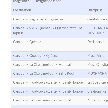
Magasinez - Designer de mode
Localisation
Entreprise
Canada -> Saguenay ->
Saguenay
Cendrillon en 
Canada -> Vieux-Québec ->
Quartier Petit Cha
BERTRAND 
mplain
DESIGNER
Canada ->
Québec
Designers de
Canada -> Québec ->
Québec
Myco Anna
Canada -> La Cité-Limoilou ->
Montcalm
Muse Christia
Canada -> La Cité-Limoilou ->
Saint-Roch
MUCHACHA
Canada -> Fjord-du-Saguenay ->
Saint-Honoré
Les Soeurcièr
Canada -> Fjord-du-Saguenay ->
Saint-Honoré
Créations Re
Canada -> La Cité-Limoilou ->
Montcalm
Autrefois Sai