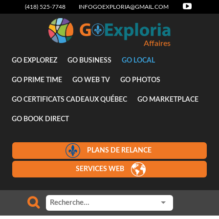
(418) 525-7748
INFOGOEXPLORIA@GMAIL.COM
Affaires
GO EXPLOREZ
GO BUSINESS
GO LOCAL
GO PRIME TIME
GO WEB TV
GO PHOTOS
GO CERTIFICATS CADEAUX QUÉBEC
GO MARKETPLACE
GO BOOK DIRECT
PLANS DE RELANCE
SERVICES WEB