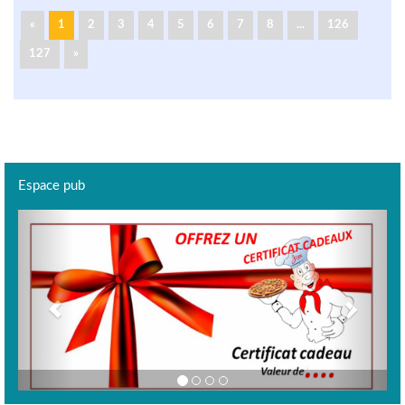
«
1
2
3
4
5
6
7
8
...
126
127
»
Espace pub
Previous
Next