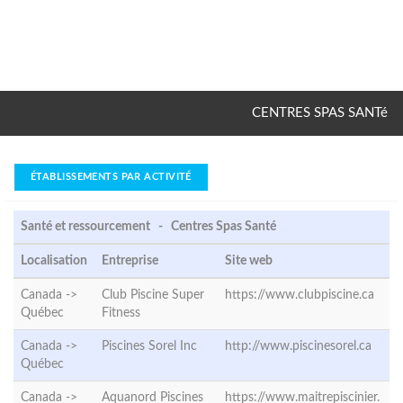
CENTRES SPAS SANTé
ÉTABLISSEMENTS PAR ACTIVITÉ
Santé et ressourcement - Centres Spas Santé
Localisation
Entreprise
Site web
Canada ->
Club Piscine Super
https://www.clubpiscine.ca
Québec
Fitness
Canada ->
Piscines Sorel Inc
http://www.piscinesorel.ca
Québec
Canada ->
Aquanord Piscines
https://www.maitrepiscinier.