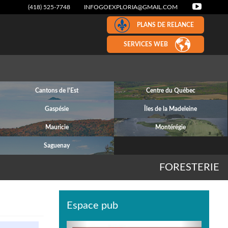
(418) 525-7748
INFOGOEXPLORIA@GMAIL.COM
PLANS DE RELANCE
SERVICES WEB
Cantons de l'Est
Centre du Québec
Gaspésie
Îles de la Madeleine
Mauricie
Montérégie
Saguenay
FORESTERIE
Espace pub
Previous
Next