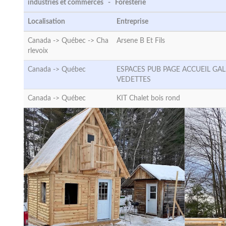
industries et commerces - Foresterie
Localisation
Entreprise
Canada -> Québec ->
Cha
Arsene B Et Fils
rlevoix
Canada ->
Québec
ESPACES PUB PAGE ACCUEIL GAL
VEDETTES
Canada ->
Québec
KIT Chalet bois rond