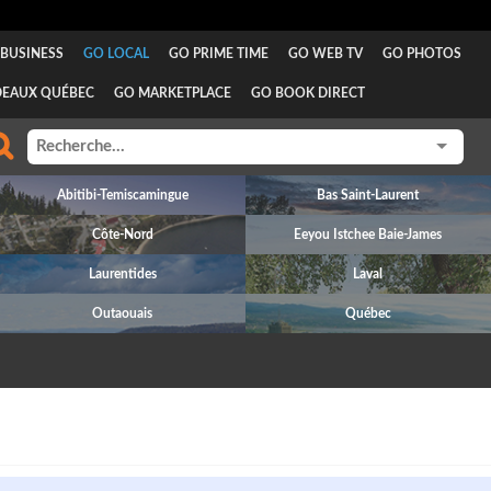
BUSINESS
GO LOCAL
GO PRIME TIME
GO WEB TV
GO PHOTOS
DEAUX QUÉBEC
GO MARKETPLACE
GO BOOK DIRECT
Abitibi-Temiscamingue
Bas Saint-Laurent
Côte-Nord
Eeyou Istchee Baie-James
Laurentides
Laval
Outaouais
Québec