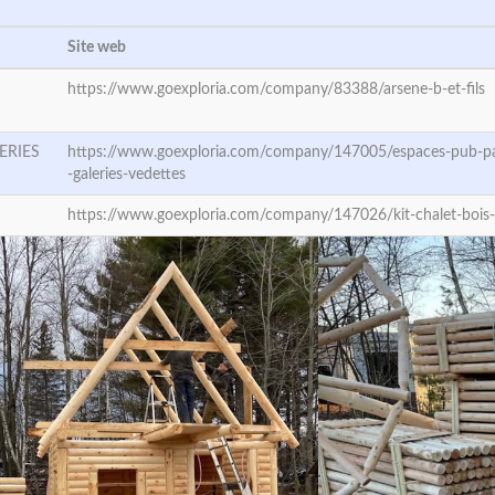
Site web
https://www.goexploria.com/company/83388/arsene-b-et-fils
ERIES
https://www.goexploria.com/company/147005/espaces-pub-pa
-galeries-vedettes
https://www.goexploria.com/company/147026/kit-chalet-bois