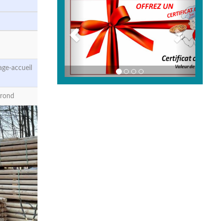
ge-accueil
-rond