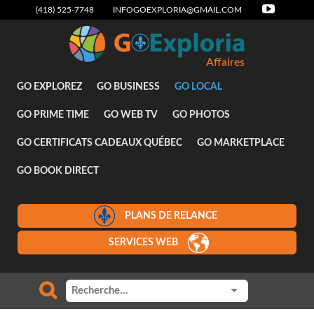
(418) 525-7748
INFOGOEXPLORIA@GMAIL.COM
Affaires
GO EXPLOREZ
GO BUSINESS
GO LOCAL
GO PRIME TIME
GO WEB TV
GO PHOTOS
GO CERTIFICATS CADEAUX QUÉBEC
GO MARKETPLACE
GO BOOK DIRECT
PLANS DE RELANCE
SERVICES WEB