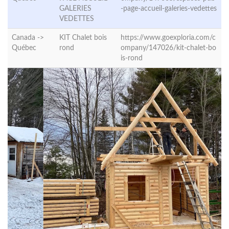
GALERIES
-page-accueil-galeries-vedettes
VEDETTES
Canada ->
KIT Chalet bois
https://www.goexploria.com/c
Québec
rond
ompany/147026/kit-chalet-bo
is-rond