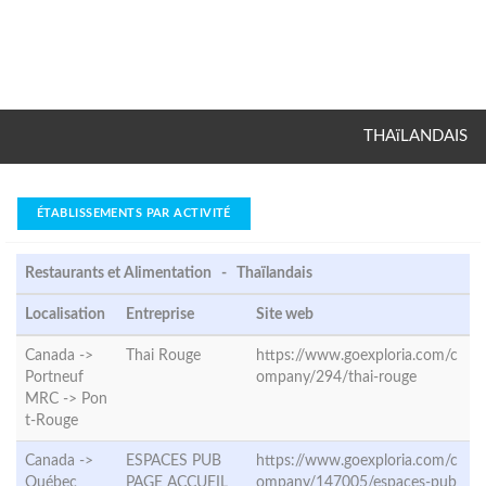
THAïLANDAIS
ÉTABLISSEMENTS PAR ACTIVITÉ
Restaurants et Alimentation - Thaïlandais
Localisation
Entreprise
Site web
Canada ->
Thai Rouge
https://www.goexploria.com/c
Portneuf
ompany/294/thai-rouge
MRC ->
Pon
t-Rouge
Canada ->
ESPACES PUB
https://www.goexploria.com/c
Québec
PAGE ACCUEIL
ompany/147005/espaces-pub