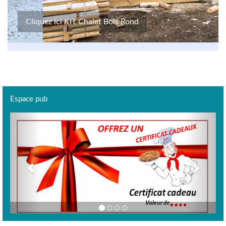
Cliquez ici KIT Chalet Bois Rond
Espace pub
Previous
Next