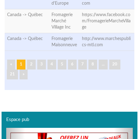
d'Europe
com
Canada ->
Québec
Fromagerie
https://www.facebook.co
Marché
m/FromagerieMarcheVilla
Village Inc
ge
Canada ->
Québec
Fromagerie
http://www.marchespubli
Maisonneuve
cs-mtl.com
«
1
2
3
4
5
6
7
8
...
20
21
»
Espace pub
Previous
Next