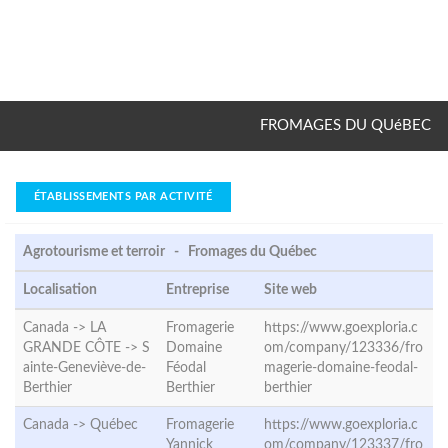
FROMAGES DU QUéBEC
ÉTABLISSEMENTS PAR ACTIVITÉ
Agrotourisme et terroir - Fromages du Québec
Localisation
Entreprise
Site web
Canada -> LA
Fromagerie
https://www.goexploria.c
GRANDE CÔTE ->
S
Domaine
om/company/123336/fro
ainte-Geneviève-de-
Féodal
magerie-domaine-feodal-
Berthier
Berthier
berthier
Canada ->
Québec
Fromagerie
https://www.goexploria.c
Yannick
om/company/123337/fro