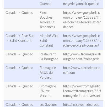
Quebec
magerie-yannick-quebec
Canada ->
Québec
Fines
https://www.goexploria.c
Bouches
om/company/123338/fin
Terroirs Et
es-bouches-terroirs-et-ten
Tendances
dances
Canada -> Rive-Sud
Marché Véro
https://www.goexploria.c
->
Saint-Constant
Saint-
om/company/123339/ma
Constant
rche-vero-saint-constant
Canada ->
Québec
Restaurant
http://www.fromagerielab
La Bourgade
ourgade.com/fromagerie
Canada ->
Québec
Fromagerie
http://www.alexisdeportn
Alexis de
euf.com
Portneuf
Canada ->
Québec
Fromagerie
https://www.fromagesdic
L'Autre
i.com/fr/fromageries/55/f
Versant
romagerie-l-autre-versant
Canada ->
Québec
Les Saveurs
http://lessaveursdeurope.