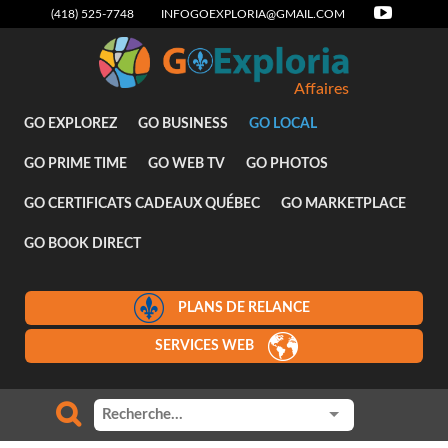
(418) 525-7748
INFOGOEXPLORIA@GMAIL.COM
Affaires
GO EXPLOREZ
GO BUSINESS
GO LOCAL
GO PRIME TIME
GO WEB TV
GO PHOTOS
GO CERTIFICATS CADEAUX QUÉBEC
GO MARKETPLACE
GO BOOK DIRECT
PLANS DE RELANCE
SERVICES WEB