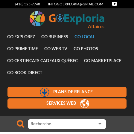
(418) 525-7748
INFOGOEXPLORIA@GMAIL.COM
Affaires
GO EXPLOREZ
GO BUSINESS
GO LOCAL
GO PRIME TIME
GO WEB TV
GO PHOTOS
GO CERTIFICATS CADEAUX QUÉBEC
GO MARKETPLACE
GO BOOK DIRECT
PLANS DE RELANCE
SERVICES WEB