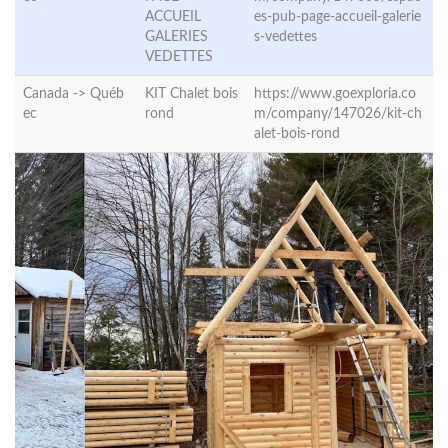
ACCUEIL
es-pub-page-accueil-galerie
GALERIES
s-vedettes
VEDETTES
Canada ->
Québ
KIT Chalet bois
https://www.goexploria.co
ec
rond
m/company/147026/kit-ch
alet-bois-rond