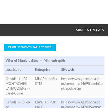
MINI ENTREPôTS
ÉTABLISSEMENTS PAR ACTIVITÉ
Villes et Municipalités - Mini entrepôts
Localisation
Entreprise
Site web
Canada -> LES
Mini Entrepôts
https://www.goexploria.co
MONTAGNES
SYM
m/company/146951/mini-e
LANAUDIÈRE ->
ntrepots-sym
Saint-Côme
Canada ->
Québ
ESPACES PUB
https://www.goexploria.co
ec
PAGE
m/company/147005/espac