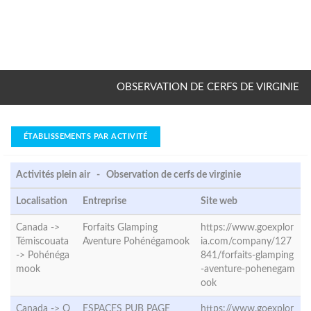
OBSERVATION DE CERFS DE VIRGINIE
ÉTABLISSEMENTS PAR ACTIVITÉ
Activités plein air - Observation de cerfs de virginie
Localisation
Entreprise
Site web
Canada ->
Forfaits Glamping
https://www.goexplor
Témiscouata
Aventure Pohénégamook
ia.com/company/127
->
Pohénéga
841/forfaits-glamping
mook
-aventure-pohenegam
ook
Canada ->
Q
ESPACES PUB PAGE
https://www.goexplor