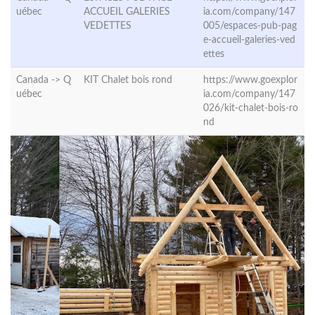
uébec
ACCUEIL GALERIES
ia.com/company/147
VEDETTES
005/espaces-pub-pag
e-accueil-galeries-ved
ettes
Canada ->
Q
KIT Chalet bois rond
https://www.goexplor
uébec
ia.com/company/147
026/kit-chalet-bois-ro
nd