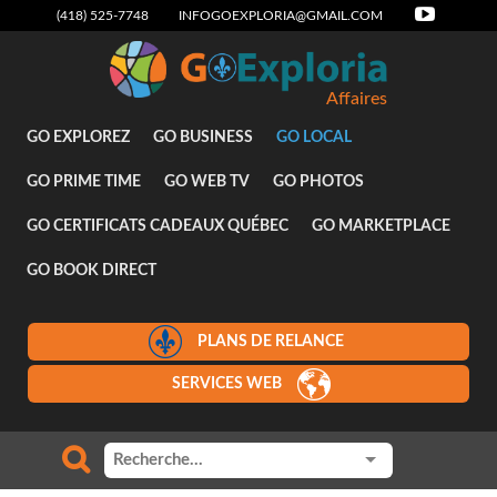
(418) 525-7748
INFOGOEXPLORIA@GMAIL.COM
Affaires
GO EXPLOREZ
GO BUSINESS
GO LOCAL
GO PRIME TIME
GO WEB TV
GO PHOTOS
GO CERTIFICATS CADEAUX QUÉBEC
GO MARKETPLACE
GO BOOK DIRECT
PLANS DE RELANCE
SERVICES WEB