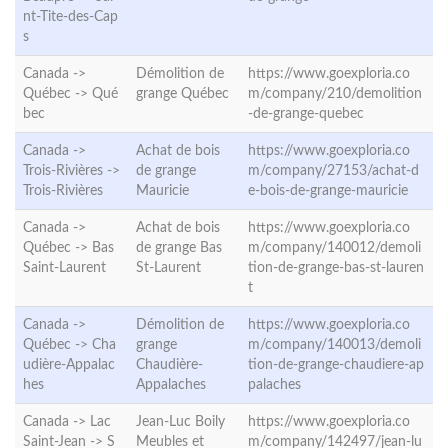
nt-Tite-des-Cap
s
Canada ->
Démolition de
https://www.goexploria.co
Québec ->
Qué
grange Québec
m/company/210/demolition
bec
-de-grange-quebec
Canada ->
Achat de bois
https://www.goexploria.co
Trois-Rivières ->
de grange
m/company/27153/achat-d
Trois-Rivières
Mauricie
e-bois-de-grange-mauricie
Canada ->
Achat de bois
https://www.goexploria.co
Québec ->
Bas
de grange Bas
m/company/140012/demoli
Saint-Laurent
St-Laurent
tion-de-grange-bas-st-lauren
t
Canada ->
Démolition de
https://www.goexploria.co
Québec ->
Cha
grange
m/company/140013/demoli
udière-Appalac
Chaudière-
tion-de-grange-chaudiere-ap
hes
Appalaches
palaches
Canada -> Lac
Jean-Luc Boily
https://www.goexploria.co
Saint-Jean ->
S
Meubles et
m/company/142497/jean-lu