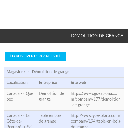
DéMOLITION DE GRANGE
ÉTABLISSEMENTS PAR ACTIVITÉ
Magasinez - Démolition de grange
Localisation
Entreprise
Site web
Canada ->
Qué
Démolition de
https://www.goexploria.co
bec
grange
m/company/177/demolition
-de-grange
Canada -> La
Table en bois
http://www.goexploria.com/
Côte-de-
de grange
company/194/table-en-bois-
Beaupré ->
Sai
de-grange