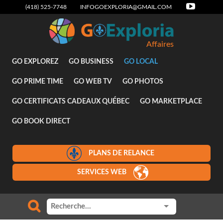
(418) 525-7748
INFOGOEXPLORIA@GMAIL.COM
Affaires
GO EXPLOREZ
GO BUSINESS
GO LOCAL
GO PRIME TIME
GO WEB TV
GO PHOTOS
GO CERTIFICATS CADEAUX QUÉBEC
GO MARKETPLACE
GO BOOK DIRECT
PLANS DE RELANCE
SERVICES WEB