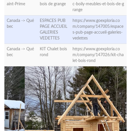
aint-Prime
bois de grange
c-boily-meubles-et-bois-de-g
range
Canada ->
Qué
ESPACES PUB
https://www.goexploria.co
bec
PAGE ACCUEIL
m/company/147005/espace
GALERIES
s-pub-page-accueil-galeries-
VEDETTES
vedettes
Canada ->
Qué
KIT Chalet bois
https://www.goexploria.co
bec
rond
m/company/147026/kit-cha
let-bois-rond