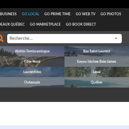
BUSINESS
GO LOCAL
GO PRIME TIME
GO WEB TV
GO PHOTOS
DEAUX QUÉBEC
GO MARKETPLACE
GO BOOK DIRECT
Abitibi-Temiscamingue
Bas Saint-Laurent
Côte-Nord
Eeyou Istchee Baie-James
Laurentides
Laval
Outaouais
Québec