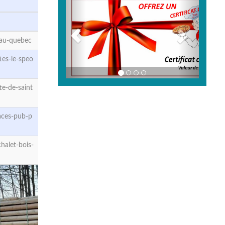
-au-quebec
es-le-speo
e-de-saint
aces-pub-p
halet-bois-