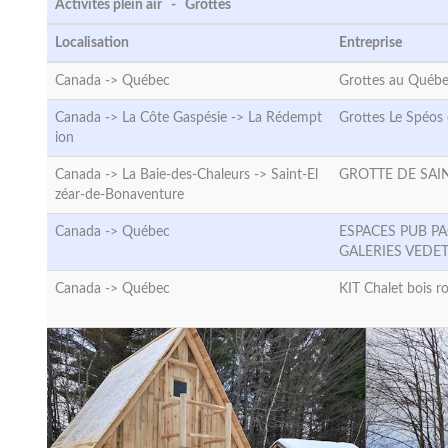
Activités plein air - Grottes
Localisation
Entreprise
Canada ->
Québec
Grottes au Québ
Canada -> La Côte Gaspésie ->
La Rédempt
Grottes Le Spéos 
ion
Canada -> La Baie-des-Chaleurs ->
Saint-El
GROTTE DE SAI
zéar-de-Bonaventure
Canada ->
Québec
ESPACES PUB PA
GALERIES VEDE
Canada ->
Québec
KIT Chalet bois r