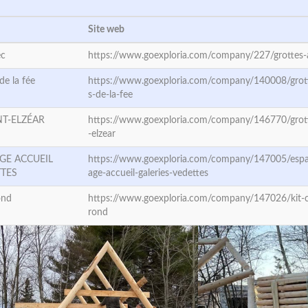
Site web
ec
https://www.goexploria.com/company/227/grottes
de la fée
https://www.goexploria.com/company/140008/grott
s-de-la-fee
NT-ELZÉAR
https://www.goexploria.com/company/146770/grott
-elzear
GE ACCUEIL
https://www.goexploria.com/company/147005/esp
TTES
age-accueil-galeries-vedettes
ond
https://www.goexploria.com/company/147026/kit-c
rond