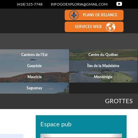
(418) 525-7748
INFOGOEXPLORIA@GMAIL.COM
PLANS DE RELANCE
SERVICES WEB
Cantons de l'Est
Centre du Québec
Gaspésie
Îles de la Madeleine
Mauricie
Montérégie
Saguenay
GROTTES
Espace pub
Previous
Next