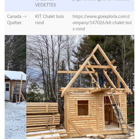
VEDETTES
Canada ->
KIT Chalet bois
https://www.goexploria.com/c
Québec
rond
ompany/147026/kit-chalet-boi
s-rond