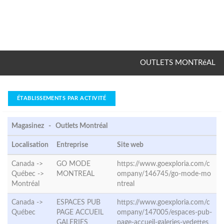
OUTLETS MONTRéAL
ÉTABLISSEMENTS PAR ACTIVITÉ
Magasinez - Outlets Montréal
Localisation
Entreprise
Site web
Canada ->
GO MODE
https://www.goexploria.com/c
Québec ->
MONTREAL
ompany/146745/go-mode-mo
Montréal
ntreal
Canada ->
ESPACES PUB
https://www.goexploria.com/c
Québec
PAGE ACCUEIL
ompany/147005/espaces-pub-
GALERIES
page-accueil-galeries-vedettes