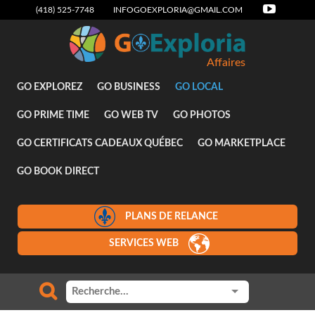
(418) 525-7748
INFOGOEXPLORIA@GMAIL.COM
Affaires
GO EXPLOREZ
GO BUSINESS
GO LOCAL
GO PRIME TIME
GO WEB TV
GO PHOTOS
GO CERTIFICATS CADEAUX QUÉBEC
GO MARKETPLACE
GO BOOK DIRECT
PLANS DE RELANCE
SERVICES WEB