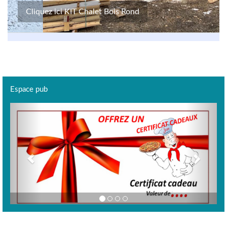
Cliquez ici KIT Chalet Bois Rond
Espace pub
Previous
Next