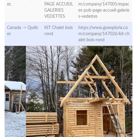
ec
PAGE ACCUEIL
m/company/147005/espac
GALERIES
es-pub-page-accueil-galerie
VEDETTES
s-vedettes
Canada ->
Québ
KIT Chalet bois
https://www.goexploria.co
ec
rond
m/company/147026/kit-ch
alet-bois-rond