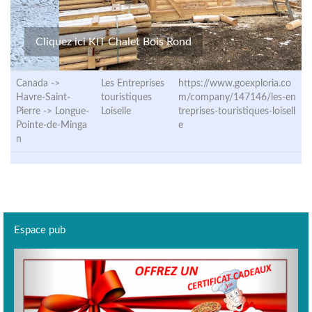
Cliquez ici KIT Chalet Bois Rond
Canada ->
Les Entreprises
https://www.goexploria.co
Havre-Saint-
touristiques
m/company/147146/les-en
Pierre ->
Longue-
Loiselle
treprises-touristiques-loisell
Pointe-de-Minga
e
n
Espace pub
Previous
Next