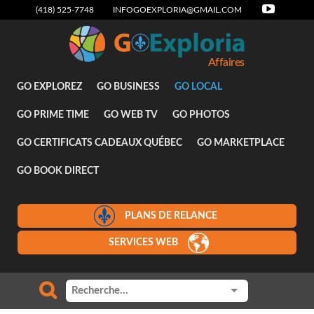
(418) 525-7748
INFOGOEXPLORIA@GMAIL.COM
Affaires
GO EXPLOREZ
GO BUSINESS
GO LOCAL
GO PRIME TIME
GO WEB TV
GO PHOTOS
GO CERTIFICATS CADEAUX QUÉBEC
GO MARKETPLACE
GO BOOK DIRECT
PLANS DE RELANCE
SERVICES WEB