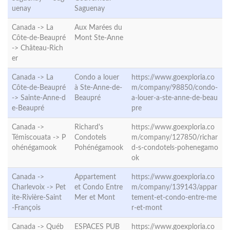
uenay
Saguenay
Canada -> La
Aux Marées du
Côte-de-Beaupré
Mont Ste-Anne
->
Château-Rich
er
Canada -> La
Condo a louer
https://www.goexploria.co
Côte-de-Beaupré
à Ste-Anne-de-
m/company/98850/condo-
->
Sainte-Anne-d
Beaupré
a-louer-a-ste-anne-de-beau
e-Beaupré
pre
Canada ->
Richard's
https://www.goexploria.co
Témiscouata ->
P
Condotels
m/company/127850/richar
ohénégamook
Pohénégamook
d-s-condotels-pohenegamo
ok
Canada ->
Appartement
https://www.goexploria.co
Charlevoix ->
Pet
et Condo Entre
m/company/139143/appar
ite-Rivière-Saint
Mer et Mont
tement-et-condo-entre-me
-François
r-et-mont
Canada ->
Québ
ESPACES PUB
https://www.goexploria.co