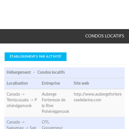
CONDOS LOCATIFS
ÉTABLISSEMENTS PAR ACTIVITÉ
Hébergement - Condos locatifs
Localisation
Entreprise
Site web
Canada ->
Auberge
http://www.aubergefortere
Témiscouata ->
P
Forteresse de
ssedelarive.com
ohénégamook
la Rive
Pohénégamook
Canada ->
OTL
Saguenay ->
Sag
Gouverneur