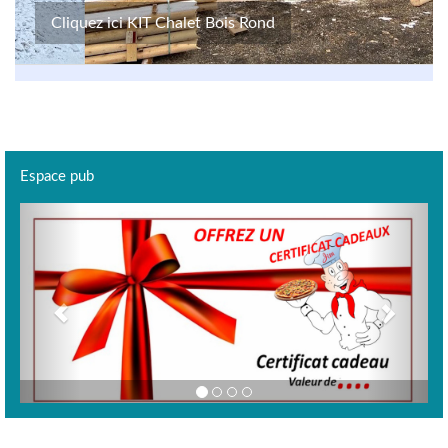
Cliquez ici KIT Chalet Bois Rond
Espace pub
Previous
Next