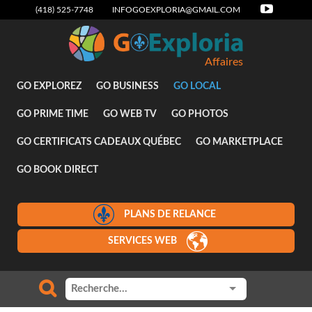
(418) 525-7748
INFOGOEXPLORIA@GMAIL.COM
Affaires
GO EXPLOREZ
GO BUSINESS
GO LOCAL
GO PRIME TIME
GO WEB TV
GO PHOTOS
GO CERTIFICATS CADEAUX QUÉBEC
GO MARKETPLACE
GO BOOK DIRECT
PLANS DE RELANCE
SERVICES WEB