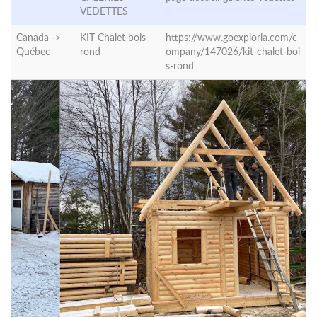
VEDETTES
Canada ->
KIT Chalet bois
https://www.goexploria.com/c
Québec
rond
ompany/147026/kit-chalet-boi
s-rond