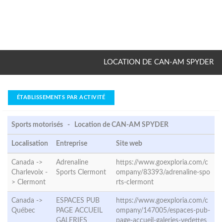
LOCATION DE CAN-AM SPYDER
ÉTABLISSEMENTS PAR ACTIVITÉ
Sports motorisés - Location de CAN-AM SPYDER
Localisation
Entreprise
Site web
Canada ->
Adrenaline
https://www.goexploria.com/c
Charlevoix -
Sports Clermont
ompany/83393/adrenaline-spo
>
Clermont
rts-clermont
Canada ->
ESPACES PUB
https://www.goexploria.com/c
Québec
PAGE ACCUEIL
ompany/147005/espaces-pub-
GALERIES
page-accueil-galeries-vedettes