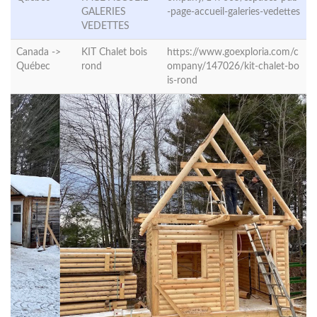
GALERIES
-page-accueil-galeries-vedettes
VEDETTES
Canada ->
KIT Chalet bois
https://www.goexploria.com/c
Québec
rond
ompany/147026/kit-chalet-bo
is-rond