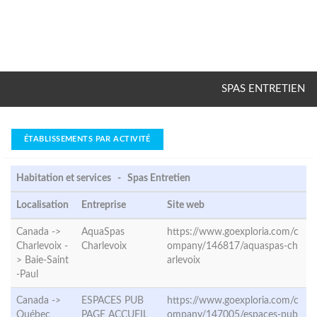
SPAS ENTRETIEN
ÉTABLISSEMENTS PAR ACTIVITÉ
Habitation et services - Spas Entretien
Localisation
Entreprise
Site web
Canada ->
AquaSpas
https://www.goexploria.com/c
Charlevoix -
Charlevoix
ompany/146817/aquaspas-ch
>
Baie-Saint
arlevoix
-Paul
Canada ->
ESPACES PUB
https://www.goexploria.com/c
Québec
PAGE ACCUEIL
ompany/147005/espaces-pub