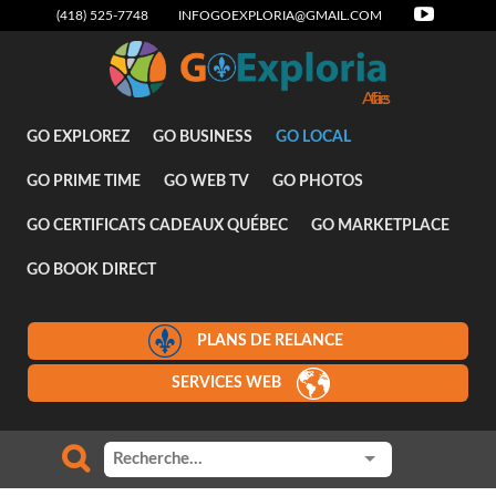
(418) 525-7748
INFOGOEXPLORIA@GMAIL.COM
GO EXPLOREZ
GO BUSINESS
GO LOCAL
GO PRIME TIME
GO WEB TV
GO PHOTOS
GO CERTIFICATS CADEAUX QUÉBEC
GO MARKETPLACE
GO BOOK DIRECT
PLANS DE RELANCE
SERVICES WEB