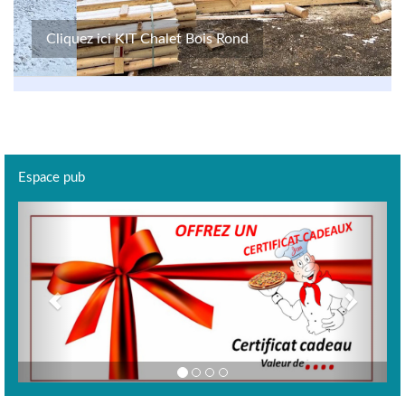
Cliquez ici KIT Chalet Bois Rond
Espace pub
Previous
Next