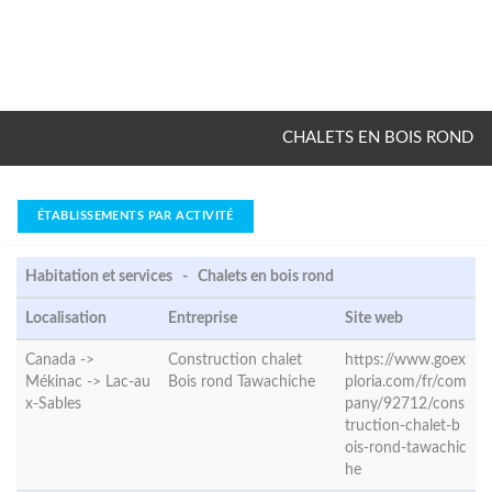
CHALETS EN BOIS ROND
ÉTABLISSEMENTS PAR ACTIVITÉ
Habitation et services - Chalets en bois rond
Localisation
Entreprise
Site web
Canada ->
Construction chalet
https://www.goex
Mékinac ->
Lac-au
Bois rond Tawachiche
ploria.com/fr/com
x-Sables
pany/92712/cons
truction-chalet-b
ois-rond-tawachic
he