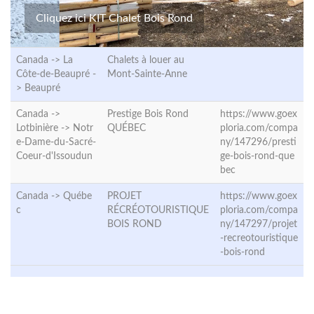
Cliquez ici KIT Chalet Bois Rond
Canada -> La
Chalets à louer au
Côte-de-Beaupré -
Mont-Sainte-Anne
>
Beaupré
Canada ->
Prestige Bois Rond
https://www.goex
Lotbinière ->
Notr
QUÉBEC
ploria.com/compa
e-Dame-du-Sacré-
ny/147296/presti
Coeur-d'Issoudun
ge-bois-rond-que
bec
Canada ->
Québe
PROJET
https://www.goex
c
RÉCRÉOTOURISTIQUE
ploria.com/compa
BOIS ROND
ny/147297/projet
-recreotouristique
-bois-rond