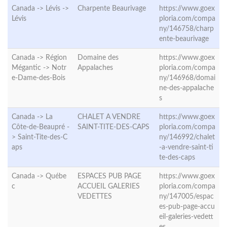
Canada -> Lévis ->
Charpente Beaurivage
https://www.goex
Lévis
ploria.com/compa
ny/146758/charp
ente-beaurivage
Canada -> Région
Domaine des
https://www.goex
Mégantic ->
Notr
Appalaches
ploria.com/compa
e-Dame-des-Bois
ny/146968/domai
ne-des-appalache
s
Canada -> La
CHALET A VENDRE
https://www.goex
Côte-de-Beaupré -
SAINT-TITE-DES-CAPS
ploria.com/compa
>
Saint-Tite-des-C
ny/146992/chalet
aps
-a-vendre-saint-ti
te-des-caps
Canada ->
Québe
ESPACES PUB PAGE
https://www.goex
c
ACCUEIL GALERIES
ploria.com/compa
VEDETTES
ny/147005/espac
es-pub-page-accu
eil-galeries-vedett
es