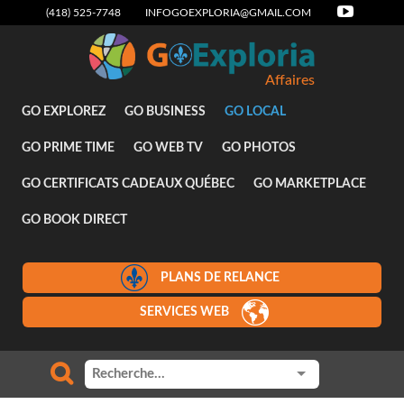
(418) 525-7748
INFOGOEXPLORIA@GMAIL.COM
Affaires
GO EXPLOREZ
GO BUSINESS
GO LOCAL
GO PRIME TIME
GO WEB TV
GO PHOTOS
GO CERTIFICATS CADEAUX QUÉBEC
GO MARKETPLACE
GO BOOK DIRECT
PLANS DE RELANCE
SERVICES WEB