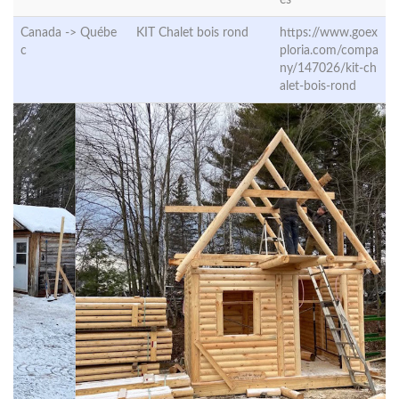
Canada ->
Québe
KIT Chalet bois rond
https://www.goex
c
ploria.com/compa
ny/147026/kit-ch
alet-bois-rond