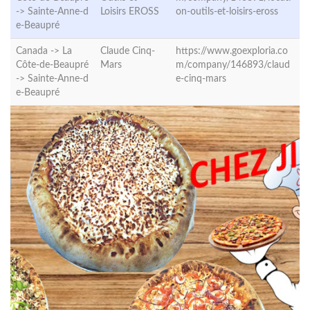
->
Sainte-Anne-d
Loisirs EROSS
on-outils-et-loisirs-eross
e-Beaupré
Canada -> La
Claude Cinq-
https://www.goexploria.co
Côte-de-Beaupré
Mars
m/company/146893/claud
->
Sainte-Anne-d
e-cinq-mars
e-Beaupré