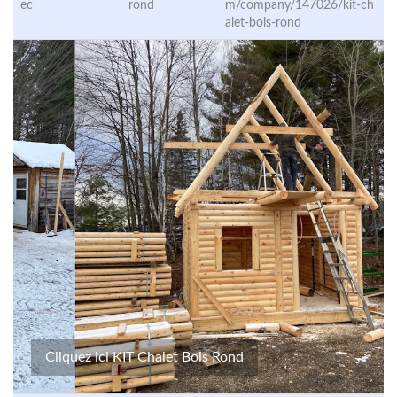
ec
rond
m/company/147026/kit-ch
alet-bois-rond
Cliquez ici KIT Chalet Bois Rond