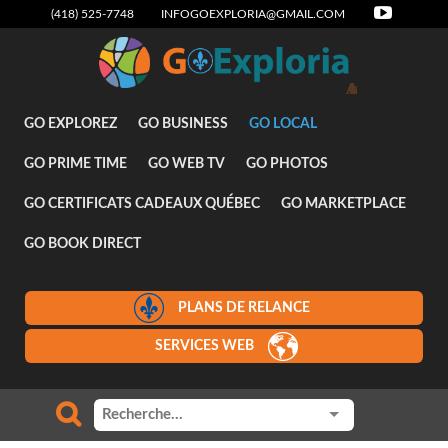
(418) 525-7748
INFOGOEXPLORIA@GMAIL.COM
Attraits
GO EXPLOREZ
GO BUSINESS
GO LOCAL
GO PRIME TIME
GO WEB TV
GO PHOTOS
GO CERTIFICATS CADEAUX QUÉBEC
GO MARKETPLACE
GO BOOK DIRECT
PLANS DE RELANCE
SERVICES WEB