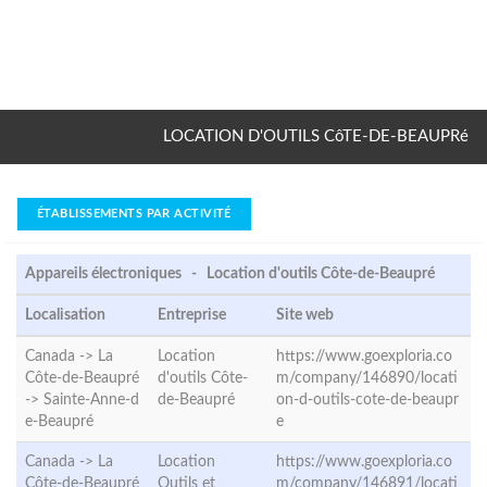
LOCATION D'OUTILS CôTE-DE-BEAUPRé
ÉTABLISSEMENTS PAR ACTIVITÉ
Appareils électroniques - Location d'outils Côte-de-Beaupré
Localisation
Entreprise
Site web
Canada -> La
Location
https://www.goexploria.co
Côte-de-Beaupré
d'outils Côte-
m/company/146890/locati
->
Sainte-Anne-d
de-Beaupré
on-d-outils-cote-de-beaupr
e-Beaupré
e
Canada -> La
Location
https://www.goexploria.co
Côte-de-Beaupré
Outils et
m/company/146891/locati