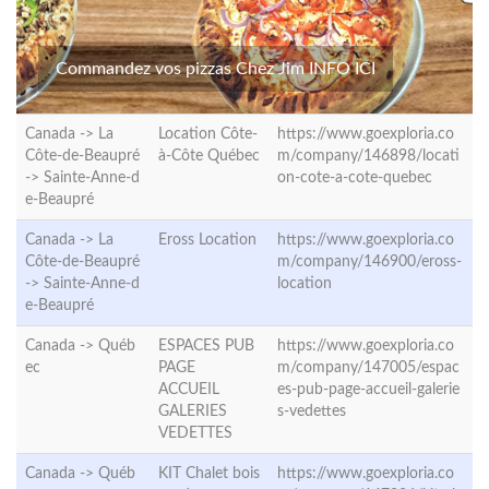
Commandez vos pizzas Chez Jim INFO ICI
Canada -> La
Location Côte-
https://www.goexploria.co
Côte-de-Beaupré
à-Côte Québec
m/company/146898/locati
->
Sainte-Anne-d
on-cote-a-cote-quebec
e-Beaupré
Canada -> La
Eross Location
https://www.goexploria.co
Côte-de-Beaupré
m/company/146900/eross-
->
Sainte-Anne-d
location
e-Beaupré
Canada ->
Québ
ESPACES PUB
https://www.goexploria.co
ec
PAGE
m/company/147005/espac
ACCUEIL
es-pub-page-accueil-galerie
GALERIES
s-vedettes
VEDETTES
Canada ->
Québ
KIT Chalet bois
https://www.goexploria.co