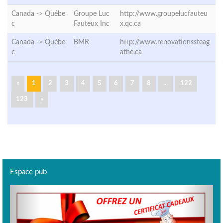
Canada ->
Québe
Groupe Luc
http://www.groupelucfauteu
c
Fauteux Inc
x.qc.ca
Canada ->
Québe
BMR
http://www.renovationssteag
c
athe.ca
«
1
2
3
4
5
6
7
8
...
122
123
»
Espace pub
Previous
Next