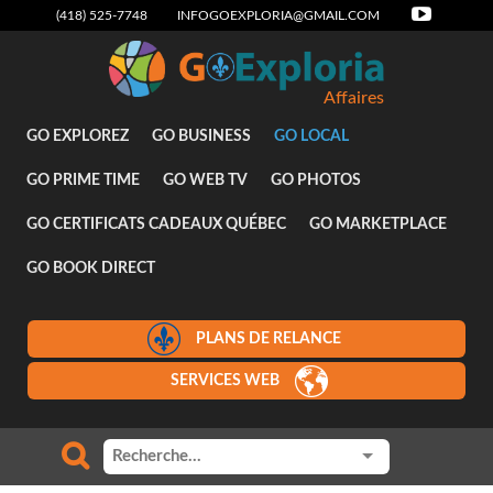
(418) 525-7748
INFOGOEXPLORIA@GMAIL.COM
Affaires
GO EXPLOREZ
GO BUSINESS
GO LOCAL
GO PRIME TIME
GO WEB TV
GO PHOTOS
GO CERTIFICATS CADEAUX QUÉBEC
GO MARKETPLACE
GO BOOK DIRECT
PLANS DE RELANCE
SERVICES WEB