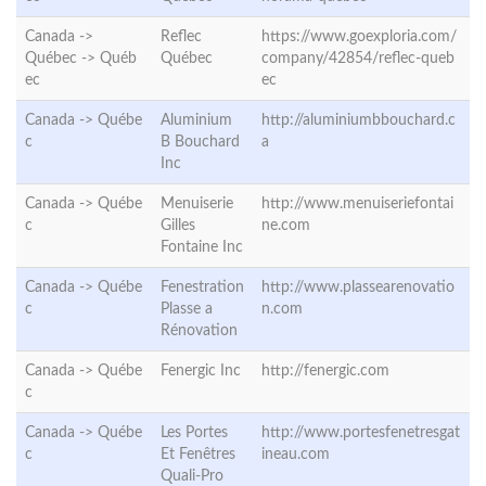
Canada ->
Reflec
https://www.goexploria.com/
Québec ->
Québ
Québec
company/42854/reflec-queb
ec
ec
Canada ->
Québe
Aluminium
http://aluminiumbbouchard.c
c
B Bouchard
a
Inc
Canada ->
Québe
Menuiserie
http://www.menuiseriefontai
c
Gilles
ne.com
Fontaine Inc
Canada ->
Québe
Fenestration
http://www.plassearenovatio
c
Plasse a
n.com
Rénovation
Canada ->
Québe
Fenergic Inc
http://fenergic.com
c
Canada ->
Québe
Les Portes
http://www.portesfenetresgat
c
Et Fenêtres
ineau.com
Quali-Pro