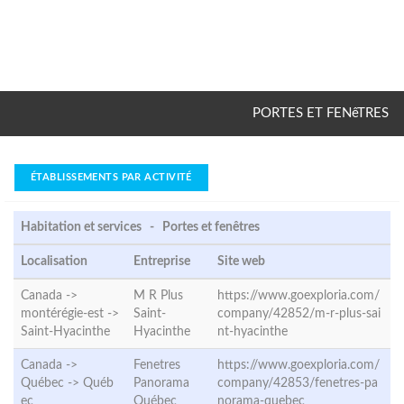
PORTES ET FENêTRES
ÉTABLISSEMENTS PAR ACTIVITÉ
Habitation et services - Portes et fenêtres
Localisation
Entreprise
Site web
Canada ->
M R Plus
https://www.goexploria.com/
montérégie-est ->
Saint-
company/42852/m-r-plus-sai
Saint-Hyacinthe
Hyacinthe
nt-hyacinthe
Canada ->
Fenetres
https://www.goexploria.com/
Québec ->
Québ
Panorama
company/42853/fenetres-pa
ec
Québec
norama-quebec