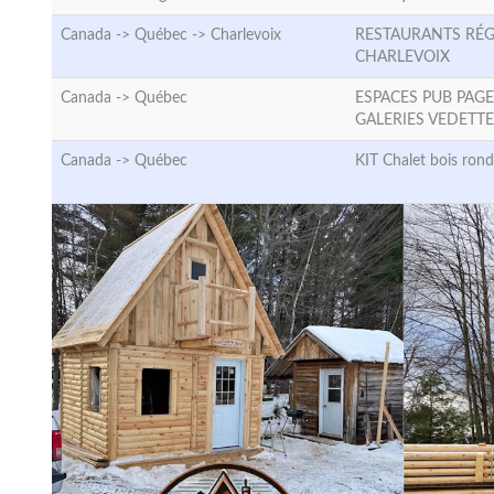
Canada -> Québec ->
Charlevoix
RESTAURANTS RÉ
CHARLEVOIX
Canada ->
Québec
ESPACES PUB PAGE
GALERIES VEDETT
Canada ->
Québec
KIT Chalet bois rond