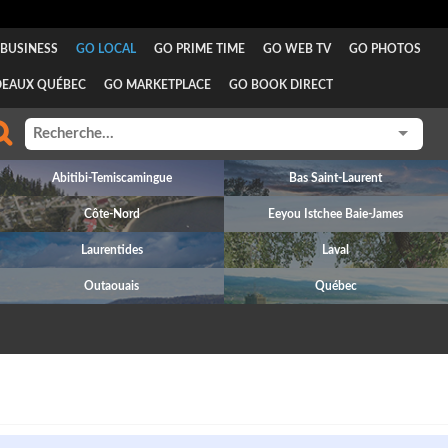
BUSINESS
GO LOCAL
GO PRIME TIME
GO WEB TV
GO PHOTOS
DEAUX QUÉBEC
GO MARKETPLACE
GO BOOK DIRECT
Abitibi-Temiscamingue
Bas Saint-Laurent
Côte-Nord
Eeyou Istchee Baie-James
Laurentides
Laval
Outaouais
Québec