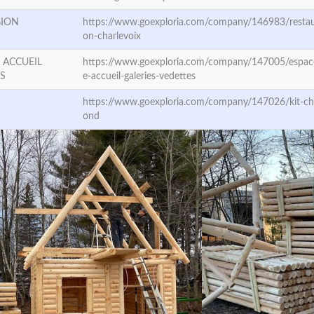
GION
https://www.goexploria.com/company/146983/restau
on-charlevoix
 ACCUEIL
https://www.goexploria.com/company/147005/espac
ES
e-accueil-galeries-vedettes
https://www.goexploria.com/company/147026/kit-cha
ond