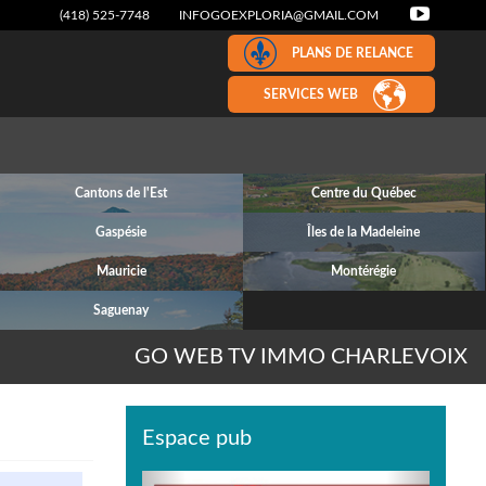
(418) 525-7748
INFOGOEXPLORIA@GMAIL.COM
PLANS DE RELANCE
SERVICES WEB
Cantons de l'Est
Centre du Québec
Gaspésie
Îles de la Madeleine
Mauricie
Montérégie
Saguenay
GO WEB TV IMMO CHARLEVOIX
Espace pub
Previous
Next