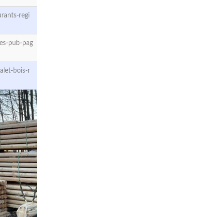
rants-regi
es-pub-pag
let-bois-r