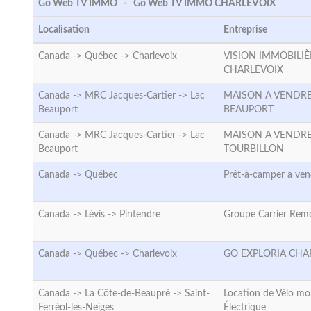
Go Web TV IMMO - Go Web TV IMMO CHARLEVOIX
Localisation
Entreprise
Canada -> Québec ->
Charlevoix
VISION IMMOBILIÈ
CHARLEVOIX
Canada -> MRC Jacques-Cartier ->
Lac
MAISON A VENDRE
Beauport
BEAUPORT
Canada -> MRC Jacques-Cartier ->
Lac
MAISON A VENDRE
Beauport
TOURBILLON
Canada ->
Québec
Prêt-à-camper a ven
Canada -> Lévis ->
Pintendre
Groupe Carrier Rem
Canada -> Québec ->
Charlevoix
GO EXPLORIA CHA
Canada -> La Côte-de-Beaupré ->
Saint-
Location de Vélo m
Ferréol-les-Neiges
Électrique