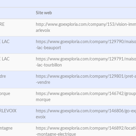
Site web
RE
http://www.goexploria.com/company/153/vision-immo
arlevoix
 LAC
https://www.goexploria.com/company/129790/maiso
-lac-beauport
 LAC
https://www.goexploria.com/company/129791/maiso
-lac-tourbillon
dre
https://www.goexploria.com/company/129801/pret-
-vendre
orque
https://www.goexploria.com/company/146742/groupe
morque
RLEVOIX
https://www.goexploria.com/company/146806/go-expl
evoix
ontagne
https://www.goexploria.com/company/146892/locati
-montagne-electrique