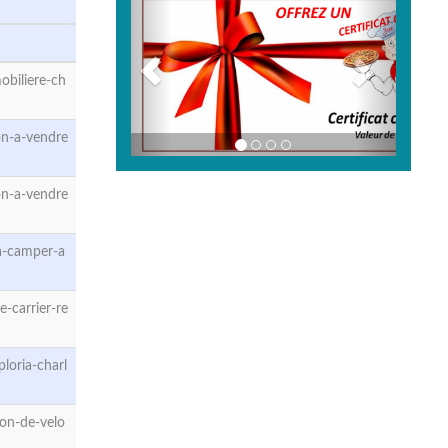
biliere-ch
n-a-vendre
n-a-vendre
a-camper-a
-carrier-re
oria-charl
on-de-velo