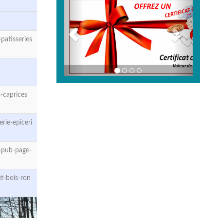
atisseries
-caprices
ie-epiceri
-pub-page-
t-bois-ron