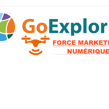
2026 © GoExploria ~ Tous droits réservés