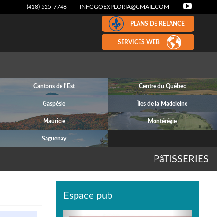
(418) 525-7748
INFOGOEXPLORIA@GMAIL.COM
PLANS DE RELANCE
SERVICES WEB
Cantons de l'Est
Centre du Québec
Gaspésie
Îles de la Madeleine
Mauricie
Montérégie
Saguenay
PâTISSERIES
Espace pub
Previous
Next