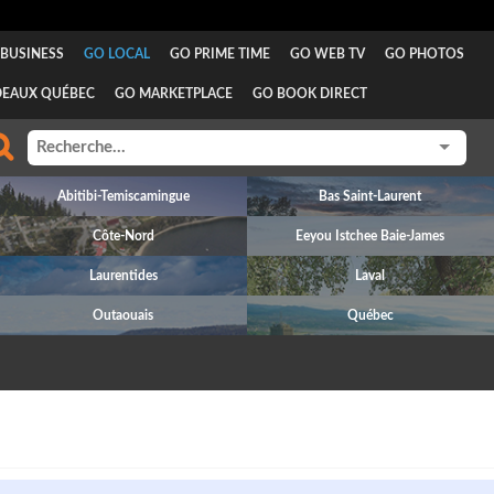
BUSINESS
GO LOCAL
GO PRIME TIME
GO WEB TV
GO PHOTOS
DEAUX QUÉBEC
GO MARKETPLACE
GO BOOK DIRECT
Abitibi-Temiscamingue
Bas Saint-Laurent
Côte-Nord
Eeyou Istchee Baie-James
Laurentides
Laval
Outaouais
Québec