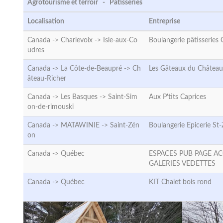
Agrotourisme et terroir - Pâtisseries
Localisation
Entreprise
Canada -> Charlevoix ->
Isle-aux-Co
Boulangerie pâtisseries 
udres
Canada -> La Côte-de-Beaupré ->
Ch
Les Gâteaux du Château
âteau-Richer
Canada -> Les Basques ->
Saint-Sim
Aux P'tits Caprices
on-de-rimouski
Canada -> MATAWINIE ->
Saint-Zén
Boulangerie Epicerie St
on
Canada ->
Québec
ESPACES PUB PAGE AC
GALERIES VEDETTES
Canada ->
Québec
KIT Chalet bois rond