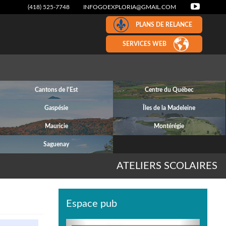
(418) 525-7748
INFOGOEXPLORIA@GMAIL.COM
PLANS DE RELANCE
SERVICES WEB
Cantons de l'Est
Centre du Québec
Gaspésie
Îles de la Madeleine
Mauricie
Montérégie
Saguenay
ATELIERS SCOLAIRES
Espace pub
Previous
Next