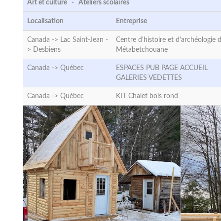
Art et culture - Ateliers scolaires
Localisation
Entreprise
Canada -> Lac Saint-Jean -
Centre d'histoire et d'archéologie d
>
Desbiens
Métabetchouane
Canada ->
Québec
ESPACES PUB PAGE ACCUEIL
GALERIES VEDETTES
Canada ->
Québec
KIT Chalet bois rond