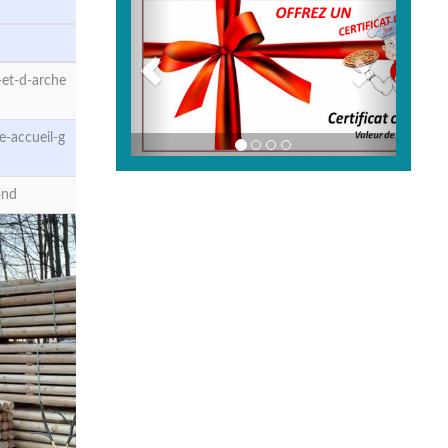
et-d-arche
-accueil-g
ond