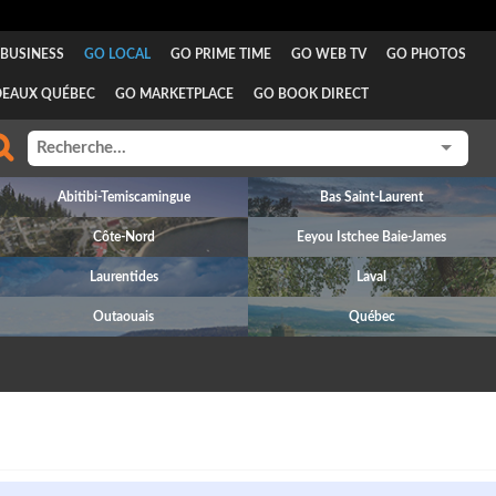
BUSINESS
GO LOCAL
GO PRIME TIME
GO WEB TV
GO PHOTOS
DEAUX QUÉBEC
GO MARKETPLACE
GO BOOK DIRECT
Abitibi-Temiscamingue
Bas Saint-Laurent
Côte-Nord
Eeyou Istchee Baie-James
Laurentides
Laval
Outaouais
Québec