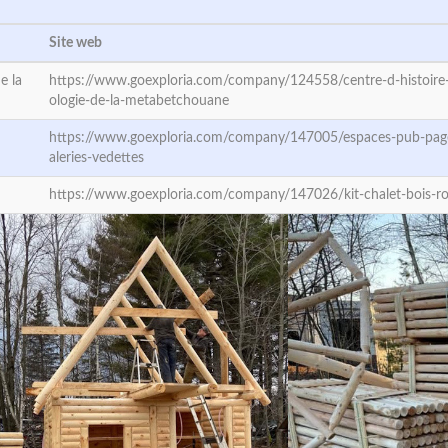
Site web
e la
https://www.goexploria.com/company/124558/centre-d-histoire-
ologie-de-la-metabetchouane
https://www.goexploria.com/company/147005/espaces-pub-page
aleries-vedettes
https://www.goexploria.com/company/147026/kit-chalet-bois-r