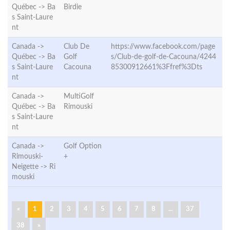
Québec ->
Ba
Birdie
s Saint-Laure
nt
Canada ->
Club De
https://www.facebook.com/page
Québec ->
Ba
Golf
s/Club-de-golf-de-Cacouna/4244
s Saint-Laure
Cacouna
85300912661%3Ffref%3Dts
nt
Canada ->
MultiGolf
Québec ->
Ba
Rimouski
s Saint-Laure
nt
Canada ->
Golf Option
Rimouski-
+
Neigette ->
Ri
mouski
«
1
2
3
4
5
6
7
8
...
37
38
»