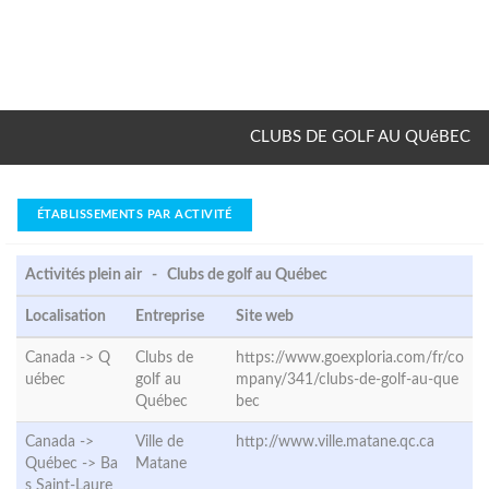
CLUBS DE GOLF AU QUéBEC
ÉTABLISSEMENTS PAR ACTIVITÉ
Activités plein air - Clubs de golf au Québec
Localisation
Entreprise
Site web
Canada ->
Q
Clubs de
https://www.goexploria.com/fr/co
uébec
golf au
mpany/341/clubs-de-golf-au-que
Québec
bec
Canada ->
Ville de
http://www.ville.matane.qc.ca
Québec ->
Ba
Matane
s Saint-Laure