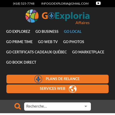
(418) 525-7748
INFOGOEXPLORIA@GMAIL.COM
Affaires
GO EXPLOREZ
GO BUSINESS
GO LOCAL
GO PRIME TIME
GO WEB TV
GO PHOTOS
GO CERTIFICATS CADEAUX QUÉBEC
GO MARKETPLACE
GO BOOK DIRECT
PLANS DE RELANCE
SERVICES WEB