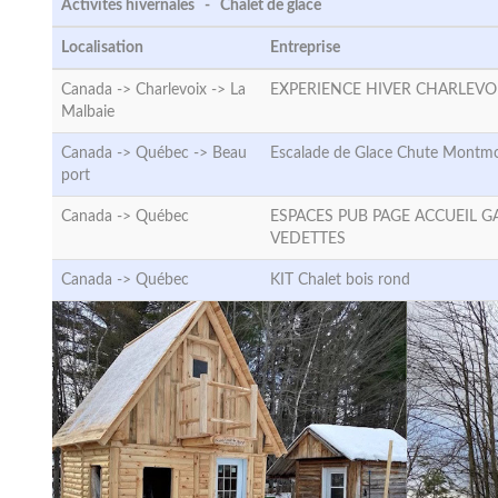
Activités hivernales - Chalet de glace
Localisation
Entreprise
Canada -> Charlevoix ->
La
EXPERIENCE HIVER CHARLEVO
Malbaie
Canada -> Québec ->
Beau
Escalade de Glace Chute Montm
port
Canada ->
Québec
ESPACES PUB PAGE ACCUEIL G
VEDETTES
Canada ->
Québec
KIT Chalet bois rond