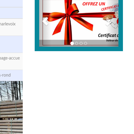
arlevoix
page-accue
s-rond