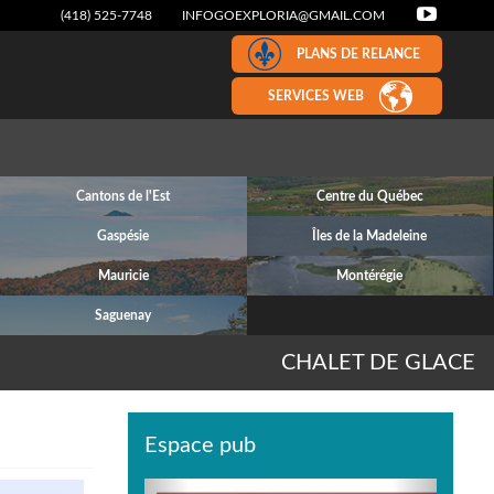
(418) 525-7748
INFOGOEXPLORIA@GMAIL.COM
PLANS DE RELANCE
SERVICES WEB
Cantons de l'Est
Centre du Québec
Gaspésie
Îles de la Madeleine
Mauricie
Montérégie
Saguenay
CHALET DE GLACE
Espace pub
Previous
Next