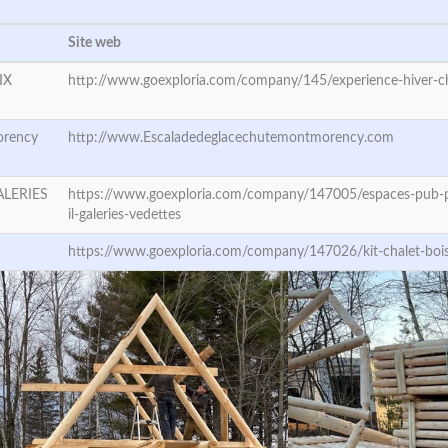
Site web
IX
http://www.goexploria.com/company/145/experience-hiver-ch
orency
http://www.Escaladedeglacechutemontmorency.com
ALERIES
https://www.goexploria.com/company/147005/espaces-pub-
il-galeries-vedettes
https://www.goexploria.com/company/147026/kit-chalet-boi