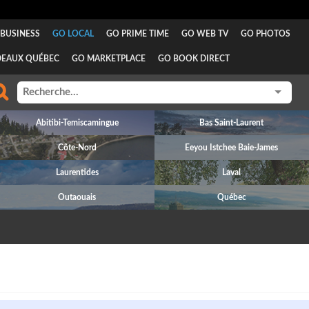
BUSINESS
GO LOCAL
GO PRIME TIME
GO WEB TV
GO PHOTOS
DEAUX QUÉBEC
GO MARKETPLACE
GO BOOK DIRECT
Abitibi-Temiscamingue
Bas Saint-Laurent
Côte-Nord
Eeyou Istchee Baie-James
Laurentides
Laval
Outaouais
Québec