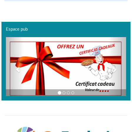
Espace pub
Previous
Next