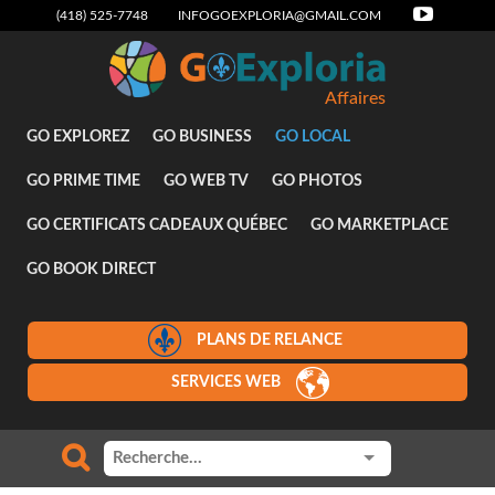
(418) 525-7748
INFOGOEXPLORIA@GMAIL.COM
Affaires
GO EXPLOREZ
GO BUSINESS
GO LOCAL
GO PRIME TIME
GO WEB TV
GO PHOTOS
GO CERTIFICATS CADEAUX QUÉBEC
GO MARKETPLACE
GO BOOK DIRECT
PLANS DE RELANCE
SERVICES WEB