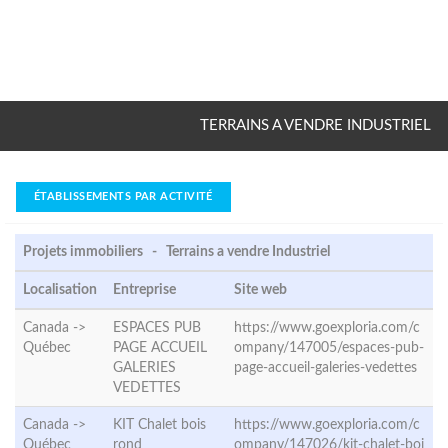
TERRAINS A VENDRE INDUSTRIEL
ÉTABLISSEMENTS PAR ACTIVITÉ
Projets immobiliers - Terrains a vendre Industriel
Localisation
Entreprise
Site web
Canada ->
ESPACES PUB
https://www.goexploria.com/c
Québec
PAGE ACCUEIL
ompany/147005/espaces-pub-
GALERIES
page-accueil-galeries-vedettes
VEDETTES
Canada ->
KIT Chalet bois
https://www.goexploria.com/c
Québec
rond
ompany/147026/kit-chalet-boi