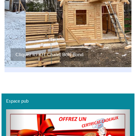
Cliquez ici KIT Chalet Bois Rond
Espace pub
Previous
Next