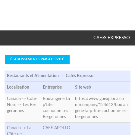
CAFéS EXPRESSO
ÉTABLISSEMENTS PAR ACTIVITÉ
Restaurants et Alimentation - Cafés Expresso
Localisation
Entreprise
Site web
Canada -> Côte-
Boulangerie La
https://www.goexploria.co
Nord ->
Les Ber
p'tite
m/company/124612/boulan
geronnes
cochonne Les
gerie-la-p-tite-cochonne-les-
Bergeronnes
bergeronnes
Canada -> La
CAFÉ APOLLO
Côte-de-