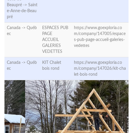
Beaupré ->
Saint
e-Anne-de-Beau
pré
Canada ->
Québ
ESPACES PUB
https://www.goexploria.co
ec
PAGE
m/company/147005/espace
ACCUEIL
s-pub-page-accueil-galeries-
GALERIES
vedettes
VEDETTES
Canada ->
Québ
KIT Chalet
https://www.goexploria.co
ec
bois rond
m/company/147026/kit-cha
let-bois-rond