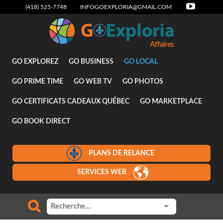
(418) 525-7748
INFOGOEXPLORIA@GMAIL.COM
Affaires
GO EXPLOREZ
GO BUSINESS
GO LOCAL
GO PRIME TIME
GO WEB TV
GO PHOTOS
GO CERTIFICATS CADEAUX QUÉBEC
GO MARKETPLACE
GO BOOK DIRECT
PLANS DE RELANCE
SERVICES WEB