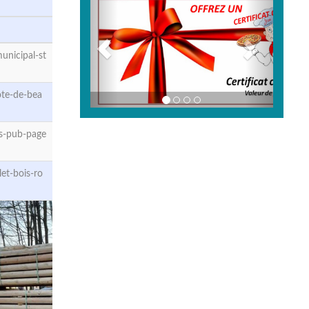
nicipal-st
te-de-bea
s-pub-page
et-bois-ro