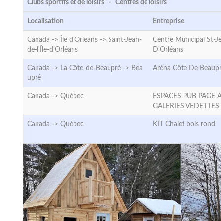
Clubs sportifs et de loisirs - Centres de loisirs
Localisation
Entreprise
Canada -> Île d'Orléans ->
Saint-Jean-
Centre Municipal St-Je
de-l'Île-d'Orléans
D'Orléans
Canada -> La Côte-de-Beaupré ->
Bea
Aréna Côte De Beaup
upré
Canada ->
Québec
ESPACES PUB PAGE 
GALERIES VEDETTES
Canada ->
Québec
KIT Chalet bois rond