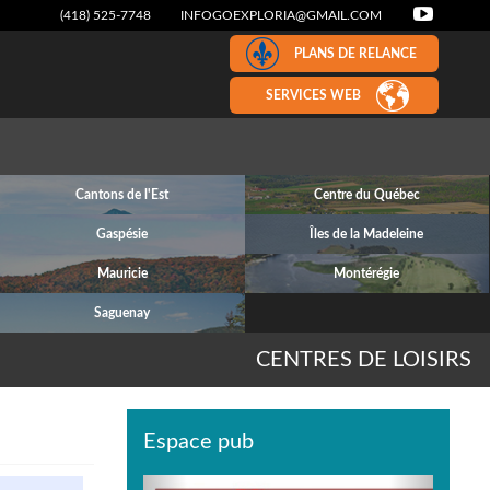
(418) 525-7748
INFOGOEXPLORIA@GMAIL.COM
PLANS DE RELANCE
SERVICES WEB
Cantons de l'Est
Centre du Québec
Gaspésie
Îles de la Madeleine
Mauricie
Montérégie
Saguenay
CENTRES DE LOISIRS
Espace pub
Previous
Next