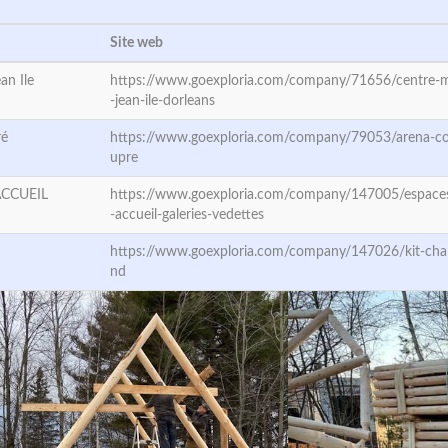
Site web
an Ile
https://www.goexploria.com/company/71656/centre-mu
-jean-ile-dorleans
ré
https://www.goexploria.com/company/79053/arena-co
upre
ACCUEIL
https://www.goexploria.com/company/147005/espace
-accueil-galeries-vedettes
https://www.goexploria.com/company/147026/kit-chal
nd