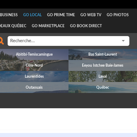
BUSINESS
GO LOCAL
GO PRIME TIME
GO WEB TV
GO PHOTOS
DEAUX QUÉBEC
GO MARKETPLACE
GO BOOK DIRECT
Abitibi-Temiscamingue
Bas Saint-Laurent
Côte-Nord
Eeyou Istchee Baie-James
Laurentides
Laval
Outaouais
Québec