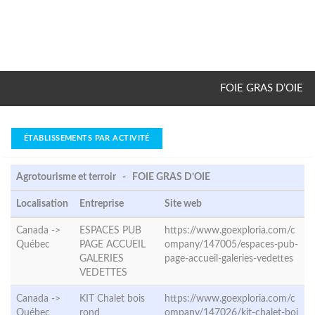
FOIE GRAS D’OIE
ÉTABLISSEMENTS PAR ACTIVITÉ
Agrotourisme et terroir - FOIE GRAS D’OIE
Localisation
Entreprise
Site web
Canada ->
ESPACES PUB
https://www.goexploria.com/c
Québec
PAGE ACCUEIL
ompany/147005/espaces-pub-
GALERIES
page-accueil-galeries-vedettes
VEDETTES
Canada ->
KIT Chalet bois
https://www.goexploria.com/c
Québec
rond
ompany/147026/kit-chalet-boi