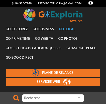
(418) 525-7748
INFOGOEXPLORIA@GMAIL.COM
Affaires
GO EXPLOREZ
GO BUSINESS
GO LOCAL
GO PRIME TIME
GO WEB TV
GO PHOTOS
GO CERTIFICATS CADEAUX QUÉBEC
GO MARKETPLACE
GO BOOK DIRECT
PLANS DE RELANCE
SERVICES WEB