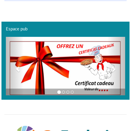
Espace pub
Previous
Next