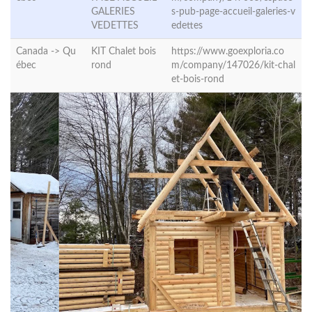
GALERIES
s-pub-page-accueil-galeries-v
VEDETTES
edettes
Canada ->
Qu
KIT Chalet bois
https://www.goexploria.co
ébec
rond
m/company/147026/kit-chal
et-bois-rond