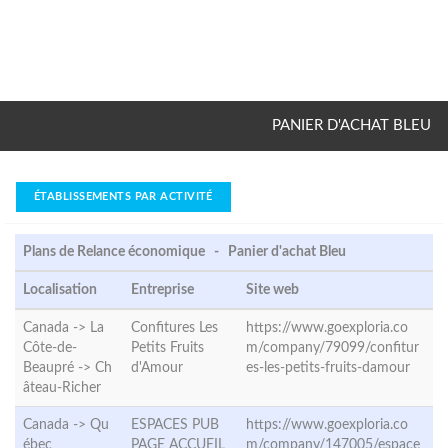
PANIER D'ACHAT BLEU
ÉTABLISSEMENTS PAR ACTIVITÉ
Plans de Relance économique - Panier d'achat Bleu
Localisation
Entreprise
Site web
Canada -> La
Confitures Les
https://www.goexploria.co
Côte-de-
Petits Fruits
m/company/79099/confitur
Beaupré ->
Ch
d'Amour
es-les-petits-fruits-damour
âteau-Richer
Canada ->
Qu
ESPACES PUB
https://www.goexploria.co
ébec
PAGE ACCUEIL
m/company/147005/espace