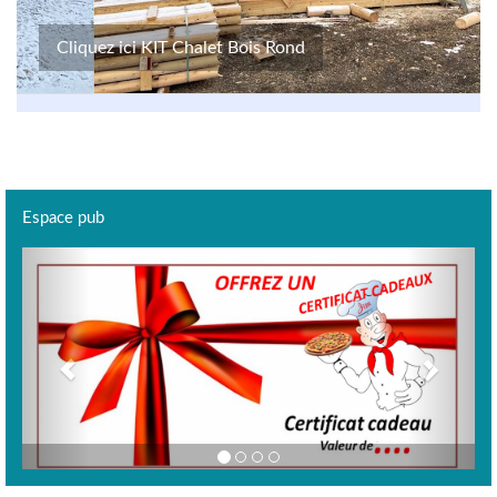
Cliquez ici KIT Chalet Bois Rond
Espace pub
Previous
Next