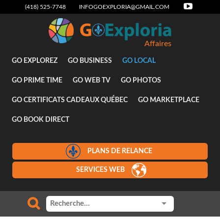
(418) 525-7748
INFOGOEXPLORIA@GMAIL.COM
Affaires
GO EXPLOREZ
GO BUSINESS
GO LOCAL
GO PRIME TIME
GO WEB TV
GO PHOTOS
GO CERTIFICATS CADEAUX QUÉBEC
GO MARKETPLACE
GO BOOK DIRECT
PLANS DE RELANCE
SERVICES WEB