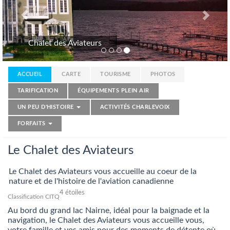
Aviateurs
Chalet des A
ACCUEIL
CARTE
TOURISME
PHOTOS
TARIFICATION
ÉQUIPEMENTS PLEIN AIR
UN PEU D'HISTOIRE
ACTIVITÉS CHARLEVOIX
FORFAITS
Le Chalet des Aviateurs
Le Chalet des Aviateurs vous accueille au coeur de la
nature et de l'histoire de l'aviation canadienne
4 étoiles
Classification CITQ
Au bord du grand lac Nairne, idéal pour la baignade et la
navigation, le Chalet des Aviateurs vous accueille vous,
votre famille et vos amis pour des moments de détente où