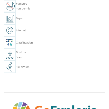
Fumeurs
non permis
Foyer
Internet
Classification
Bord de
l'eau
Ski <25km