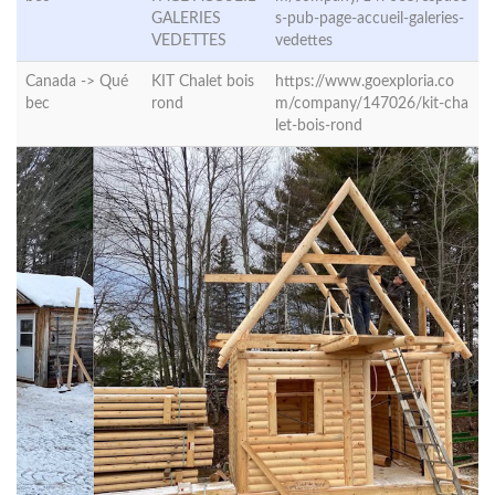
GALERIES
s-pub-page-accueil-galeries-
VEDETTES
vedettes
Canada ->
Qué
KIT Chalet bois
https://www.goexploria.co
bec
rond
m/company/147026/kit-cha
let-bois-rond