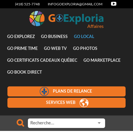
(418) 525-7748
INFOGOEXPLORIA@GMAIL.COM
Affaires
GO EXPLOREZ
GO BUSINESS
GO LOCAL
GO PRIME TIME
GO WEB TV
GO PHOTOS
GO CERTIFICATS CADEAUX QUÉBEC
GO MARKETPLACE
GO BOOK DIRECT
PLANS DE RELANCE
SERVICES WEB