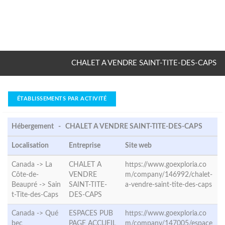
CHALET A VENDRE SAINT-TITE-DES-CAPS
ÉTABLISSEMENTS PAR ACTIVITÉ
Hébergement - CHALET A VENDRE SAINT-TITE-DES-CAPS
Localisation
Entreprise
Site web
Canada -> La
CHALET A
https://www.goexploria.co
Côte-de-
VENDRE
m/company/146992/chalet-
Beaupré ->
Sain
SAINT-TITE-
a-vendre-saint-tite-des-caps
t-Tite-des-Caps
DES-CAPS
Canada ->
Qué
ESPACES PUB
https://www.goexploria.co
bec
PAGE ACCUEIL
m/company/147005/espace