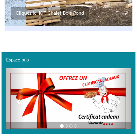
Cliquez ici KIT Chalet Bois Rond
Espace pub
Previous
Next