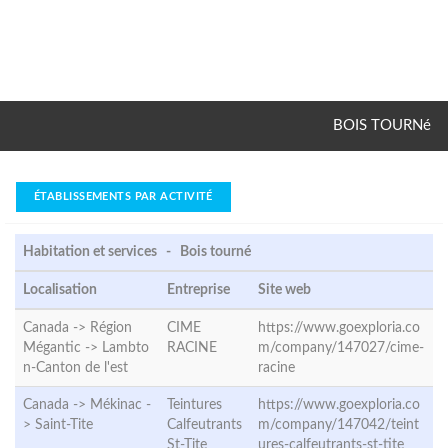
BOIS TOURNé
ÉTABLISSEMENTS PAR ACTIVITÉ
Habitation et services - Bois tourné
Localisation
Entreprise
Site web
Canada -> Région
CIME
https://www.goexploria.co
Mégantic ->
Lambto
RACINE
m/company/147027/cime-
n-Canton de l'est
racine
Canada -> Mékinac -
Teintures
https://www.goexploria.co
>
Saint-Tite
Calfeutrants
m/company/147042/teint
St-Tite
ures-calfeutrants-st-tite