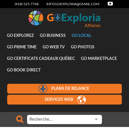
(418) 525-7748
INFOGOEXPLORIA@GMAIL.COM
Affaires
GO EXPLOREZ
GO BUSINESS
GO LOCAL
GO PRIME TIME
GO WEB TV
GO PHOTOS
GO CERTIFICATS CADEAUX QUÉBEC
GO MARKETPLACE
GO BOOK DIRECT
PLANS DE RELANCE
SERVICES WEB