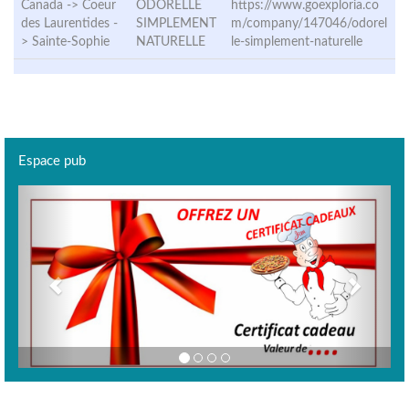
Canada -> Coeur
ODORELLE
https://www.goexploria.co
des Laurentides -
SIMPLEMENT
m/company/147046/odorel
>
Sainte-Sophie
NATURELLE
le-simplement-naturelle
Espace pub
Previous
Next