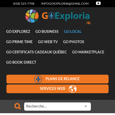
(418) 525-7748
INFOGOEXPLORIA@GMAIL.COM
GO EXPLOREZ
GO BUSINESS
GO LOCAL
GO PRIME TIME
GO WEB TV
GO PHOTOS
GO CERTIFICATS CADEAUX QUÉBEC
GO MARKETPLACE
GO BOOK DIRECT
PLANS DE RELANCE
SERVICES WEB