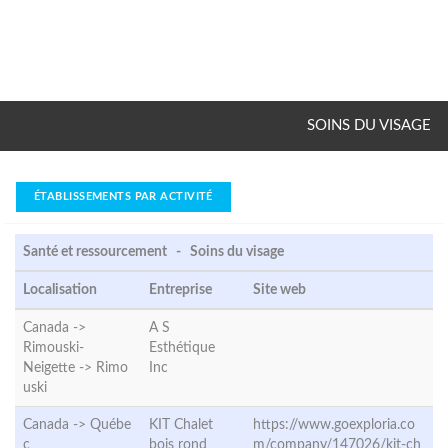
SOINS DU VISAGE
ÉTABLISSEMENTS PAR ACTIVITÉ
Santé et ressourcement - Soins du visage
Localisation
Entreprise
Site web
Canada ->
A S
Rimouski-
Esthétique
Neigette ->
Rimo
Inc
uski
Canada ->
Québe
KIT Chalet
https://www.goexploria.co
c
bois rond
m/company/147026/kit-ch