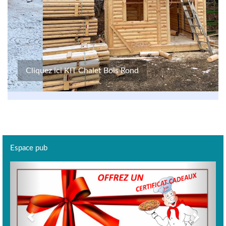
Cliquez ici KIT Chalet Bois Rond
Espace pub
Previous
Next