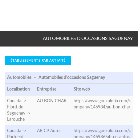
AUTOMOBILES D'OCCASIONS SAGUENAY
ÉTABLISSEMENTS PAR ACTIVITÉ
Automobiles - Automobiles d'occasions Saguenay
Localisation
Entreprise
Site web
Canada ->
AU BON CHAR
https://www.goexploria.com/c
Fjord-du-
ompany/146984/au-bon-char
Saguenay ->
Larouche
Canada ->
AB CP Autos
https://www.goexploria.com/c
Portneuf
ompany/146986/ab-cp-autos