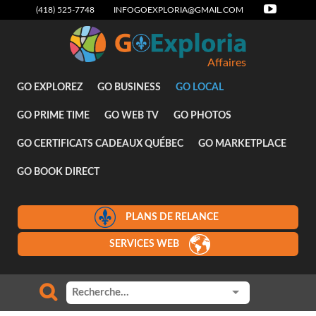
(418) 525-7748
INFOGOEXPLORIA@GMAIL.COM
Affaires
GO EXPLOREZ
GO BUSINESS
GO LOCAL
GO PRIME TIME
GO WEB TV
GO PHOTOS
GO CERTIFICATS CADEAUX QUÉBEC
GO MARKETPLACE
GO BOOK DIRECT
PLANS DE RELANCE
SERVICES WEB