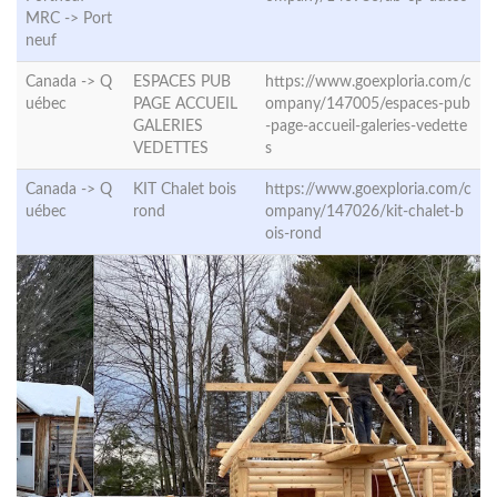
MRC ->
Port
neuf
Canada ->
Q
ESPACES PUB
https://www.goexploria.com/c
uébec
PAGE ACCUEIL
ompany/147005/espaces-pub
GALERIES
-page-accueil-galeries-vedette
VEDETTES
s
Canada ->
Q
KIT Chalet bois
https://www.goexploria.com/c
uébec
rond
ompany/147026/kit-chalet-b
ois-rond