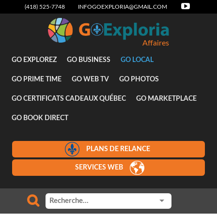
(418) 525-7748
INFOGOEXPLORIA@GMAIL.COM
Affaires
GO EXPLOREZ
GO BUSINESS
GO LOCAL
GO PRIME TIME
GO WEB TV
GO PHOTOS
GO CERTIFICATS CADEAUX QUÉBEC
GO MARKETPLACE
GO BOOK DIRECT
PLANS DE RELANCE
SERVICES WEB