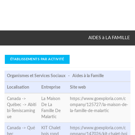
AIDES à LA FAMILLE
ÉTABLISSEMENTS PAR ACTIVITÉ
Organismes et Services Sociaux - Aides à la Famille
Localisation
Entreprise
Site web
Canada ->
La Maison
https://www.goexploria.com/c
Québec ->
Abiti
De La
ompany/125727/la-maison-de-
bi-Temiscaming
Famille De
la-famille-de-malartic
ue
Malartic
Canada ->
Qué
KIT Chalet
https://www.goexploria.com/c
bec
bois rond
ompany/147026/kit-chalet-boi