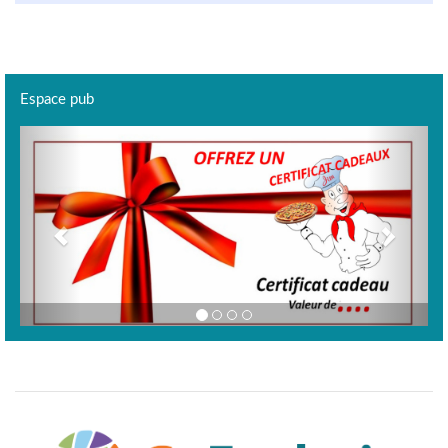
Espace pub
Previous
Next