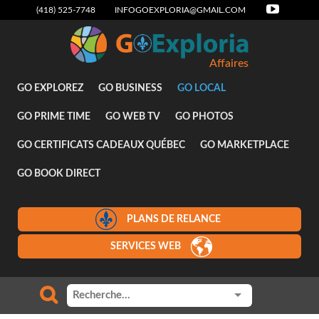
(418) 525-7748
INFOGOEXPLORIA@GMAIL.COM
Affaires
GO EXPLOREZ
GO BUSINESS
GO LOCAL
GO PRIME TIME
GO WEB TV
GO PHOTOS
GO CERTIFICATS CADEAUX QUÉBEC
GO MARKETPLACE
GO BOOK DIRECT
PLANS DE RELANCE
SERVICES WEB