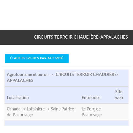
CIRCUITS TERROIR CHAUDIÈRE-APPALACHES
ÉTABLISSEMENTS PAR ACTIVITÉ
Agrotourisme et terroir - CIRCUITS TERROIR CHAUDIÈRE-
APPALACHES
Site
Localisation
Entreprise
web
Canada -> Lotbinière ->
Saint-Patrice-
Le Porc de
de-Beaurivage
Beaurivage