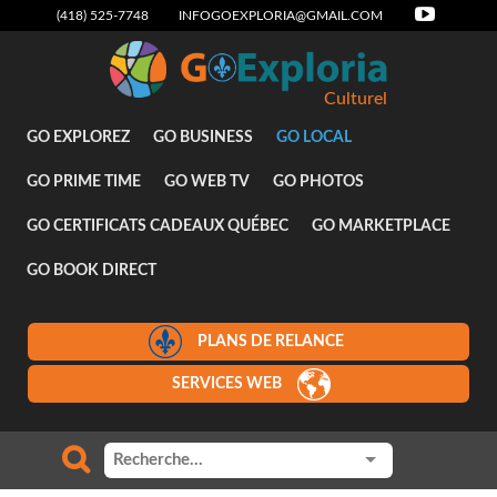
(418) 525-7748
INFOGOEXPLORIA@GMAIL.COM
Culturel
GO EXPLOREZ
GO BUSINESS
GO LOCAL
GO PRIME TIME
GO WEB TV
GO PHOTOS
GO CERTIFICATS CADEAUX QUÉBEC
GO MARKETPLACE
GO BOOK DIRECT
PLANS DE RELANCE
SERVICES WEB