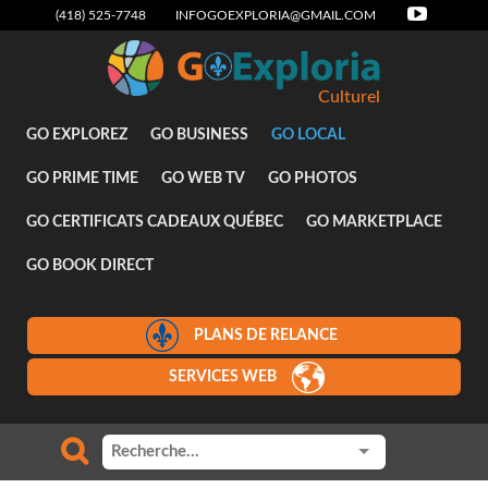
(418) 525-7748
INFOGOEXPLORIA@GMAIL.COM
Culturel
GO EXPLOREZ
GO BUSINESS
GO LOCAL
GO PRIME TIME
GO WEB TV
GO PHOTOS
GO CERTIFICATS CADEAUX QUÉBEC
GO MARKETPLACE
GO BOOK DIRECT
PLANS DE RELANCE
SERVICES WEB