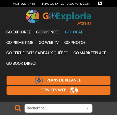
(418) 525-7748
INFOGOEXPLORIA@GMAIL.COM
Attraits
GO EXPLOREZ
GO BUSINESS
GO LOCAL
GO PRIME TIME
GO WEB TV
GO PHOTOS
GO CERTIFICATS CADEAUX QUÉBEC
GO MARKETPLACE
GO BOOK DIRECT
PLANS DE RELANCE
SERVICES WEB