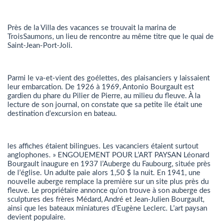
Près de la Villa des vacances se trouvait la marina de
TroisSaumons, un lieu de rencontre au même titre que le quai de
Saint-Jean-Port-Joli.
Parmi le va-et-vient des goélettes, des plaisanciers y laissaient
leur embarcation. De 1926 à 1969, Antonio Bourgault est
gardien du phare du Pilier de Pierre, au milieu du fleuve. À la
lecture de son journal, on constate que sa petite île était une
destination d’excursion en bateau.
les affiches étaient bilingues. Les vacanciers étaient surtout
anglophones. » ENGOUEMENT POUR L’ART PAYSAN Léonard
Bourgault inaugure en 1937 l’Auberge du Faubourg, située près
de l’église. Un adulte paie alors 1,50 $ la nuit. En 1941, une
nouvelle auberge remplace la première sur un site plus près du
fleuve. Le propriétaire annonce qu’on trouve à son auberge des
sculptures des frères Médard, André et Jean-Julien Bourgault,
ainsi que les bateaux miniatures d’Eugène Leclerc. L’art paysan
devient populaire.