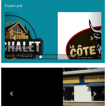
Espace pub
Previous
Next
En savoir plus >
Previous
Nex