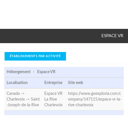
ESPACE VR
ÉTABLISSEMENTS PAR ACTIVITÉ
Hébergement - Espace VR
Localisation
Entreprise
Site web
Canada ->
Espace VR
https://www.goexploria.com/c
Charlevoix ->
Saint
La Rive
ompany/147115/espace-vr-la-
-Joseph-de-la-Rive
Charlevoix
rive-charlevoix