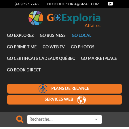
(418) 525-7748
INFOGOEXPLORIA@GMAIL.COM
Affaires
GO EXPLOREZ
GO BUSINESS
GO LOCAL
GO PRIME TIME
GO WEB TV
GO PHOTOS
GO CERTIFICATS CADEAUX QUÉBEC
GO MARKETPLACE
GO BOOK DIRECT
PLANS DE RELANCE
SERVICES WEB